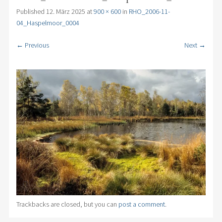
Published
12. März 2025
at
900 × 600
in
RHO_2006-11-
04_Haspelmoor_0004
← Previous
Next →
Trackbacks are closed, but you can
post a comment
.