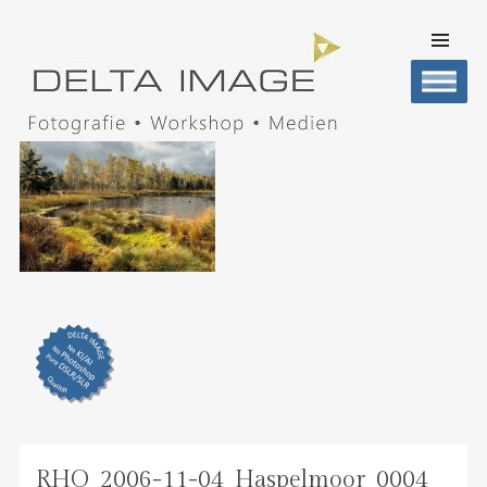
SKIP TO
CONTENT
Men
DELTA IMAGE
Professionelle Fotografie visuell erleben
RHO_2006-11-04_Haspelmoor_0004