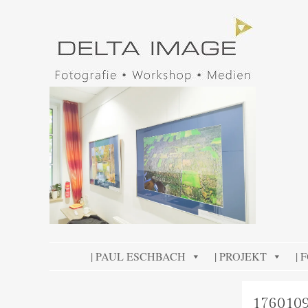
DELTA IMAGE
Professionelle Fotografie visuell erleben
SKIP TO CONTENT
| PAUL ESCHBACH
| PROJEKT
| 
176010