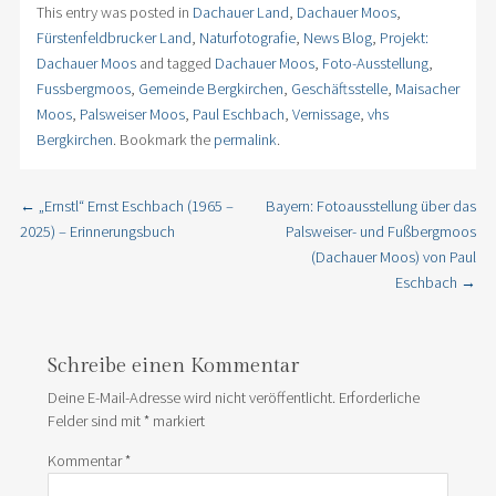
This entry was posted in
Dachauer Land
,
Dachauer Moos
,
Fürstenfeldbrucker Land
,
Naturfotografie
,
News Blog
,
Projekt:
Dachauer Moos
and tagged
Dachauer Moos
,
Foto-Ausstellung
,
Fussbergmoos
,
Gemeinde Bergkirchen
,
Geschäftsstelle
,
Maisacher
Moos
,
Palsweiser Moos
,
Paul Eschbach
,
Vernissage
,
vhs
Bergkirchen
. Bookmark the
permalink
.
←
„Ernstl“ Ernst Eschbach (1965 –
Bayern: Fotoausstellung über das
Post navigation
2025) – Erinnerungsbuch
Palsweiser- und Fußbergmoos
(Dachauer Moos) von Paul
Eschbach
→
Schreibe einen Kommentar
Deine E-Mail-Adresse wird nicht veröffentlicht.
Erforderliche
Felder sind mit
*
markiert
Kommentar
*