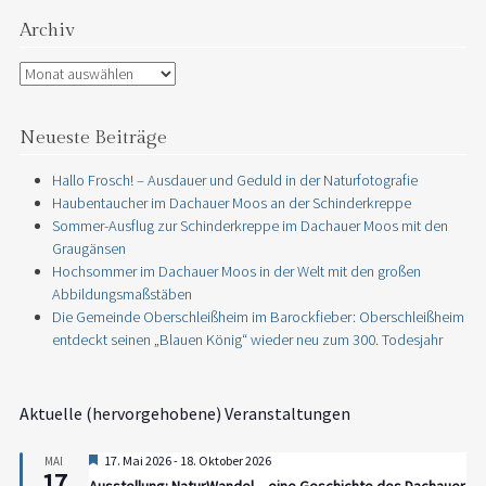
Archiv
Archiv
Neueste Beiträge
Hallo Frosch! – Ausdauer und Geduld in der Naturfotografie
Haubentaucher im Dachauer Moos an der Schinderkreppe
Sommer-Ausflug zur Schinderkreppe im Dachauer Moos mit den
Graugänsen
Hochsommer im Dachauer Moos in der Welt mit den großen
Abbildungsmaßstäben
Die Gemeinde Oberschleißheim im Barockfieber: Oberschleißheim
entdeckt seinen „Blauen König“ wieder neu zum 300. Todesjahr
Aktuelle (hervorgehobene) Veranstaltungen
Hervorgehoben
17. Mai 2026
-
18. Oktober 2026
MAI
17