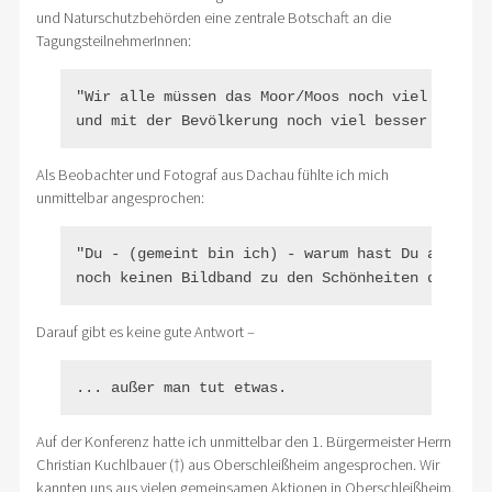
und Naturschutzbehörden eine zentrale Botschaft an die
TagungsteilnehmerInnen:
"Wir alle müssen das Moor/Moos noch viel besser 
und mit der Bevölkerung noch viel besser ins Ge
Als Beobachter und Fotograf aus Dachau fühlte ich mich
unmittelbar angesprochen:
"Du - (gemeint bin ich) - warum hast Du als Foto
noch keinen Bildband zu den Schönheiten der Moo
Darauf gibt es keine gute Antwort –
... außer man tut etwas.
Auf der Konferenz hatte ich unmittelbar den 1. Bürgermeister Herrn
Christian Kuchlbauer (†) aus Oberschleißheim angesprochen. Wir
kannten uns aus vielen gemeinsamen Aktionen in Oberschleißheim.