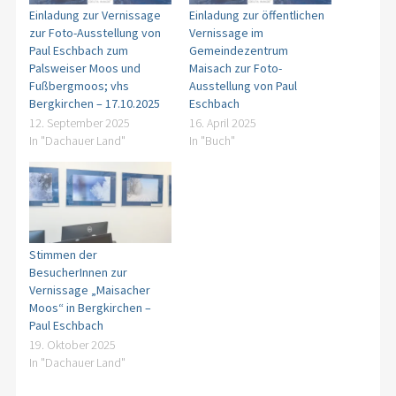
Einladung zur Vernissage
Einladung zur öffentlichen
zur Foto-Ausstellung von
Vernissage im
Paul Eschbach zum
Gemeindezentrum
Palsweiser Moos und
Maisach zur Foto-
Fußbergmoos; vhs
Ausstellung von Paul
Bergkirchen – 17.10.2025
Eschbach
12. September 2025
16. April 2025
In "Dachauer Land"
In "Buch"
Stimmen der
BesucherInnen zur
Vernissage „Maisacher
Moos“ in Bergkirchen –
Paul Eschbach
19. Oktober 2025
In "Dachauer Land"