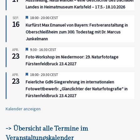
Ausstellung: NaturWandel – eine Geschichte des Dachauer
Landes in Heimatmuseum Karlsfeld – 17.5.- 18.10.2026
Hervorgehoben
18:00
-
20:00
CEST
SEP.
16
Kurfürst Max Emanuel von Bayern: Festveranstaltung in
Oberschleißheim zum 300. Todestag mit Dr. Marcus
Junkelmann
Hervorgehoben
9:30
-
16:30
CEST
APR.
23
Foto-Workshop im Niedermoor: 29. Naturfototage
Fürstenfeldbruck 23.4.2027
Hervorgehoben
18:00
-
20:30
CEST
APR.
23
Feierliche GdN-Siegerehrung im internationalen
Fotowettbewerb: „Glanzlichter der Naturfotografie“ in
Fürstenfeldbruck 23.4.2027
Kalender anzeigen
-> Übersicht alle Termine im
Veranstaltungskalender