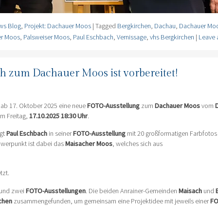
ws Blog
,
Projekt: Dachauer Moos
|
Tagged
Bergkirchen
,
Dachau
,
Dachauer Mo
er Moos
,
Palsweiser Moos
,
Paul Eschbach
,
Vernissage
,
vhs Bergkirchen
|
Leave
 zum Dachauer Moos ist vorbereitet!
 ab 17. Oktober 2025 eine neue
FOTO-Ausstellung
zum
Dachauer Moos
vom
m Freitag,
17.10.2025 18:30 Uhr
.
gt
Paul Eschbach
in seiner
FOTO-Ausstellung
mit 20 großformatigen Farbfotos
werpunkt ist dabei das
Maisacher Moos
, welches sich aus
zt.
 und zwei
FOTO-Ausstellungen
. Die beiden Anrainer-Gemeinden
Maisach
und
chen
zusammengefunden, um gemeinsam eine Projektidee mit jeweils einer
FO