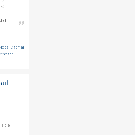
ück
kirchen
 Moos
,
Dagmar
Eschbach
,
aul
ie die