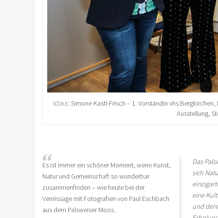
V.l.n.r.: Simone Kastl-Frisch – 1. Vorständin vhs Bergkirc
Ausstellung, S
Das Palsw
Es ist immer ein schöner Moment, wenn Kunst,
sich Natu
Natur und Gemeinschaft so wunderbar
einzigar
zusammenfinden – wie heute bei der
eine Kul
Vernissage mit Fotografien von Paul Eschbach
und dere
aus dem Palsweiser Moos.
Erholung