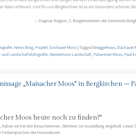
der Natur erfreuen. Und für uns Bergkirchner ist es ein besonders schönes St
Dagmar Wagner; 2. Bürgermeisterin der Gemeinde Berg
ografie
,
News Blog
,
Projekt: Dachauer Moos
|
Tagged
Bruggerhaus
,
Dachauer
- und Landschaftsfotografie
,
Niedermoor-Landschaft
,
Palsweiser Moos
,
Paul 
issage „Maisacher Moos“ in Bergkirchen – P
acher Moos heute noch zu finden?“
, haben wir bei den BesucherInnen, Stimmen zur Ausstellung eingeholt. Lesen S
r Festansprachen der Honoratioren.