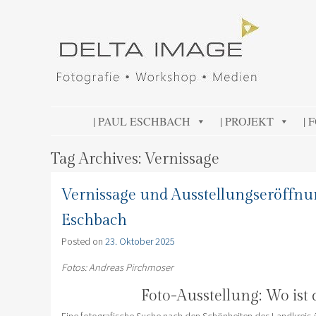
DELTA IMAGE
Professionelle Fotografie visuell erleben
SKIP TO CONTENT
| PAUL ESCHBACH
| PROJEKT
| 
Tag Archives:
Vernissage
Vernissage und Ausstellungseröffnu
Eschbach
Posted on
23. Oktober 2025
Fotos: Andreas Pirchmoser
Foto-Ausstellung: Wo ist
Eine fotografische Suche nach den Schönheiten des Landkrei