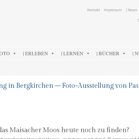
Kontakt
Impressum
| Neues
FOTO
| ERLEBEN
| LERNEN
| BÜCHER
| 
ng in Bergkirchen – Foto-Ausstellung von Pau
 das Maisacher Moos heute noch zu finden?
s-übergreifenden Maisacher Mooses, ein Naturraum mit dem Fußbergmoos und