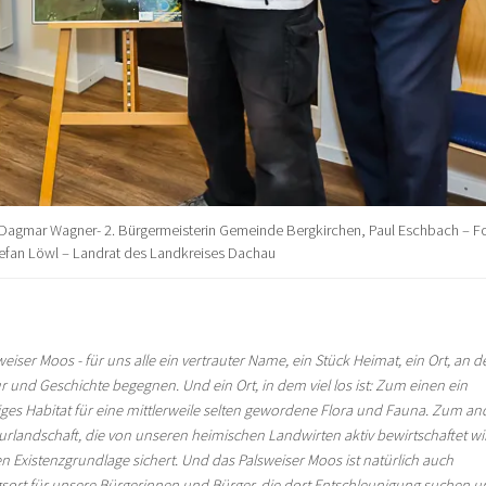
hen, Dagmar Wagner- 2. Bürgermeisterin Gemeinde Bergkirchen, Paul Eschbach – F
tefan Löwl – Landrat des Landkreises Dachau
eiser Moos - für uns alle ein vertrauter Name, ein Stück Heimat, ein Ort, an 
r und Geschichte begegnen. Und ein Ort, in dem viel los ist: Zum einen ein
tiges Habitat für eine mittlerweile selten gewordene Flora und Fauna. Zum a
turlandschaft, die von unseren heimischen Landwirten aktiv bewirtschaftet wi
n Existenzgrundlage sichert. Und das Palsweiser Moos ist natürlich auch
sort für unsere Bürgerinnen und Bürger, die dort Entschleunigung suchen u