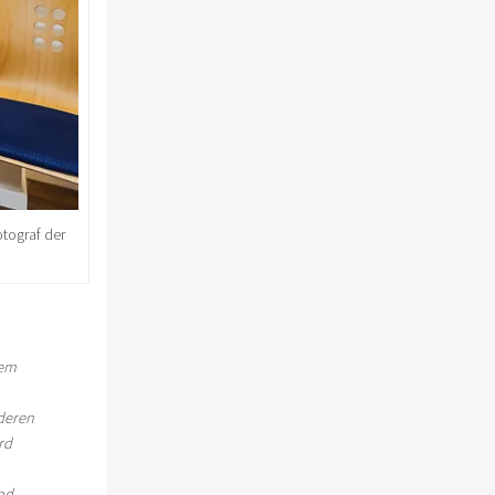
otograf der
dem
nderen
rd
nd