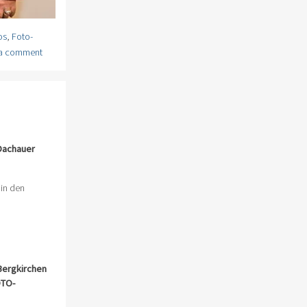
os
,
Foto-
 a comment
Dachauer
 in den
Bergkirchen
TO-