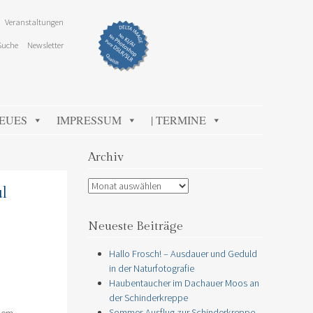
Veranstaltungen
Suche
Newsletter
NEUES
IMPRESSUM
| TERMINE
Archiv
Archiv
l
Neueste Beiträge
Hallo Frosch! – Ausdauer und Geduld
in der Naturfotografie
Haubentaucher im Dachauer Moos an
der Schinderkreppe
Sommer-Ausflug zur Schinderkreppe
 dem