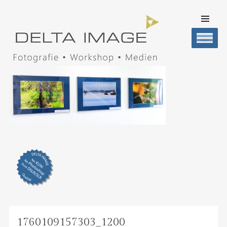
SKIP TO
CONTENT
Men
DELTA IMAGE
Professionelle Fotografie visuell erleben
1760109157303_1200