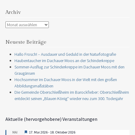
Archiv
Archiv
Neueste Beiträge
Hallo Frosch! – Ausdauer und Geduld in der Naturfotografie
Haubentaucher im Dachauer Moos an der Schinderkreppe
Sommer-Ausflug zur Schinderkreppe im Dachauer Moos mit den
Graugänsen
Hochsommer im Dachauer Moos in der Welt mit den großen
Abbildungsmaßstäben
Die Gemeinde Oberschleißheim im Barockfieber: Oberschleißheim
entdeckt seinen „Blauen König“ wieder neu zum 300. Todesjahr
Aktuelle (hervorgehobene) Veranstaltungen
Hervorgehoben
17. Mai 2026
-
18. Oktober 2026
MAI