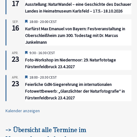
17
Ausstellung: NaturWandel – eine Geschichte des Dachauer
Landes in Heimatmuseum Karlsfeld – 17.5.- 18.10.2026
Hervorgehoben
18:00
-
20:00
CEST
SEP.
16
Kurfürst Max Emanuel von Bayern: Festveranstaltung in
Oberschleißheim zum 300. Todestag mit Dr. Marcus
Junkelmann
Hervorgehoben
9:30
-
16:30
CEST
APR.
23
Foto-Workshop im Niedermoor: 29. Naturfototage
Fürstenfeldbruck 23.4.2027
Hervorgehoben
18:00
-
20:30
CEST
APR.
23
Feierliche GdN-Siegerehrung im internationalen
Fotowettbewerb: „Glanzlichter der Naturfotografie“ in
Fürstenfeldbruck 23.4.2027
Kalender anzeigen
-> Übersicht alle Termine im