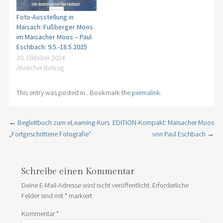
Foto-Ausstellung in
Maisach: Fußberger Moos
im Maisacher Moos – Paul
Eschbach: 9.5.-18.5.2025
20. Oktober 2024
Ähnlicher Beitrag
This entry was posted in . Bookmark the
permalink
.
←
Begleitbuch zum eLearning-Kurs
EDITION-Kompakt: Maisacher Moos
Post navigation
„Fortgeschrittene Fotografie“
von Paul Eschbach
→
Schreibe einen Kommentar
Deine E-Mail-Adresse wird nicht veröffentlicht.
Erforderliche
Felder sind mit
*
markiert
Kommentar
*