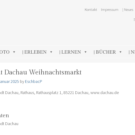
Kontakt
Impressum
| Neues
FOTO
| ERLEBEN
| LERNEN
| BÜCHER
| 
adt Dachau Weihnachtsmarkt
Januar 2025
by
EschbacP
adt Dachau, Rathaus, Rathausplatz 1, 85221 Dachau, www.dachau.de
aten
adt Dachau