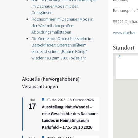
im Dachauer Moos mit den
Rathausplatz 
Graugänsen
Hochsommer im Dachauer Moos in
85221 Dacha
der Welt mit den großen
Abbildungsmaßstäben
www.dachau.
Die Gemeinde Oberschleißheim im
Barockfieber: Oberschleißheim
Standort
entdeckt seinen „Blauen König“
wieder neu zum 300. Todesjahr
Aktuelle (hervorgehobene)
Veranstaltungen
Hervorgehoben
17. Mai 2026
-
18. Oktober 2026
MAI
17
Ausstellung: NaturWandel –
eine Geschichte des Dachauer
Landes in Heimatmuseum
Karlsfeld – 17.5.- 18.10.2026
Hervorgehoben
18:00
-
20:00
CEST