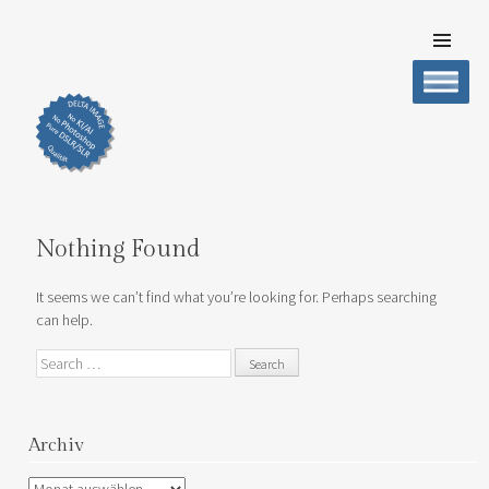
SKIP TO
CONTENT
DELTA IMAGE
Professionelle Fotografie visuell erleben
Men
Nothing Found
It seems we can’t find what you’re looking for. Perhaps searching
can help.
Search
Archiv
Archiv