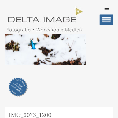
SKIP TO
CONTENT
Men
DELTA IMAGE
Professionelle Fotografie visuell erleben
IMG_6073_1200