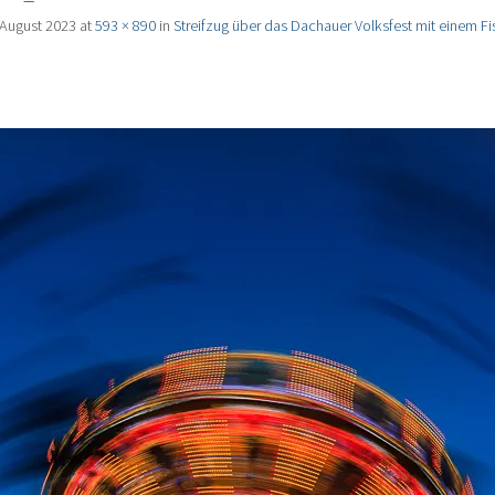
 August 2023
at
593 × 890
in
Streifzug über das Dachauer Volksfest mit einem F