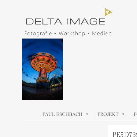
DELTA IMAGE
Professionelle Fotografie visuell erleben
SKIP TO CONTENT
| PAUL ESCHBACH
| PROJEKT
| 
PE5D73