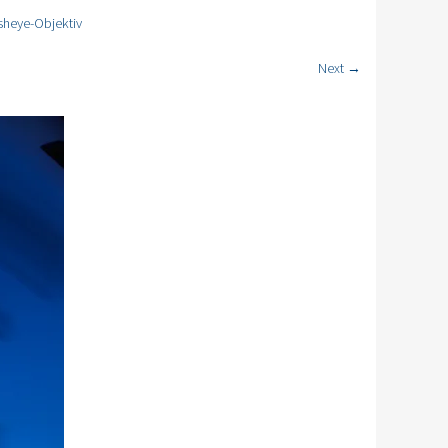
isheye-Objektiv
Next →