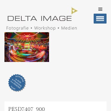
SKIP TO
CONTENT
Men
DELTA IMAGE
Professionelle Fotografie visuell erleben
PE5D7407_900