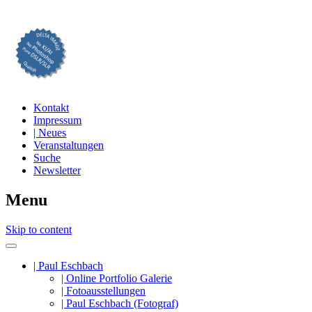
Professionelle Fotografie visuell erleben
DELTA IMAGE
Kontakt
Impressum
| Neues
Veranstaltungen
Suche
Newsletter
Menu
Skip to content
| Paul Eschbach
| Online Portfolio Galerie
| Fotoausstellungen
| Paul Eschbach (Fotograf)