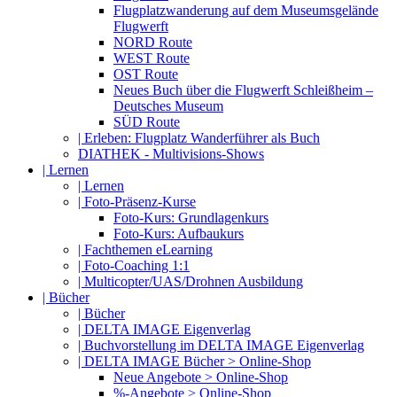
Flugplatzwanderung auf dem Museumsgelände
Flugwerft
NORD Route
WEST Route
OST Route
Neues Buch über die Flugwerft Schleißheim –
Deutsches Museum
SÜD Route
| Erleben: Flugplatz Wanderführer als Buch
DIATHEK - Multivisions-Shows
| Lernen
| Lernen
| Foto-Präsenz-Kurse
Foto-Kurs: Grundlagenkurs
Foto-Kurs: Aufbaukurs
| Fachthemen eLearning
| Foto-Coaching 1:1
| Multicopter/UAS/Drohnen Ausbildung
| Bücher
| Bücher
| DELTA IMAGE Eigenverlag
| Buchvorstellung im DELTA IMAGE Eigenverlag
| DELTA IMAGE Bücher > Online-Shop
Neue Angebote > Online-Shop
%-Angebote > Online-Shop