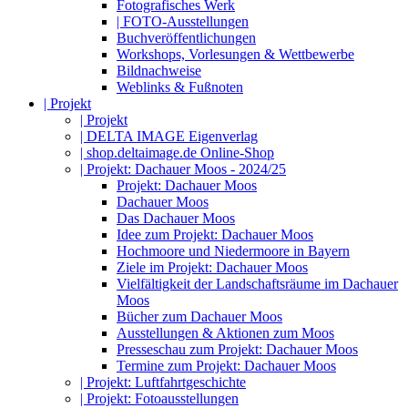
Fotografisches Werk
| FOTO-Ausstellungen
Buchveröffentlichungen
Workshops, Vorlesungen & Wettbewerbe
Bildnachweise
Weblinks & Fußnoten
| Projekt
| Projekt
| DELTA IMAGE Eigenverlag
| shop.deltaimage.de Online-Shop
| Projekt: Dachauer Moos - 2024/25
Projekt: Dachauer Moos
Dachauer Moos
Das Dachauer Moos
Idee zum Projekt: Dachauer Moos
Hochmoore und Niedermoore in Bayern
Ziele im Projekt: Dachauer Moos
Vielfältigkeit der Landschaftsräume im Dachauer
Moos
Bücher zum Dachauer Moos
Ausstellungen & Aktionen zum Moos
Presseschau zum Projekt: Dachauer Moos
Termine zum Projekt: Dachauer Moos
| Projekt: Luftfahrtgeschichte
| Projekt: Fotoausstellungen