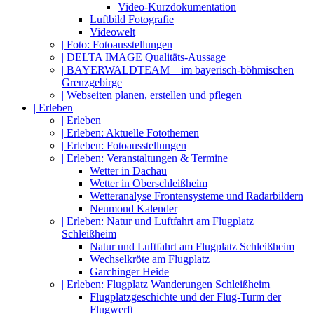
Video-Kurzdokumentation
Luftbild Fotografie
Videowelt
| Foto: Fotoausstellungen
| DELTA IMAGE Qualitäts-Aussage
| BAYERWALDTEAM – im bayerisch-böhmischen
Grenzgebirge
| Webseiten planen, erstellen und pflegen
| Erleben
| Erleben
| Erleben: Aktuelle Fotothemen
| Erleben: Fotoausstellungen
| Erleben: Veranstaltungen & Termine
Wetter in Dachau
Wetter in Oberschleißheim
Wetteranalyse Frontensysteme und Radarbildern
Neumond Kalender
| Erleben: Natur und Luftfahrt am Flugplatz
Schleißheim
Natur und Luftfahrt am Flugplatz Schleißheim
Wechselkröte am Flugplatz
Garchinger Heide
| Erleben: Flugplatz Wanderungen Schleißheim
Flugplatzgeschichte und der Flug-Turm der
Flugwerft