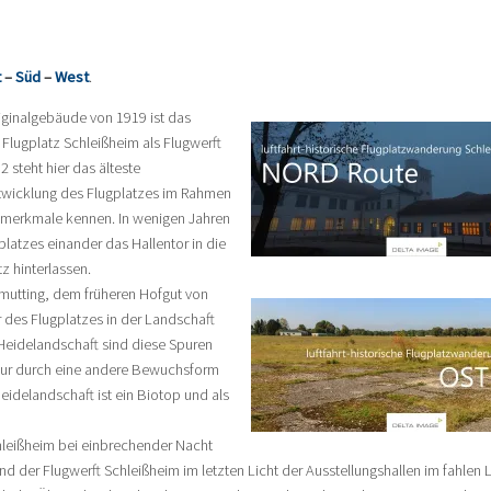
t
–
Süd
–
West
.
iginalgebäude von 1919 ist das
Flugplatz Schleißheim als Flugwerft
steht hier das älteste
ntwicklung des Flugplatzes im Rahmen
nmerkmale kennen. In wenigen Jahren
latzes einander das Hallentor in die
 hinterlassen.
mutting, dem früheren Hofgut von
r des Flugplatzes in der Landschaft
 Heidelandschaft sind diese Spuren
 nur durch eine andere Bewuchsform
idelandschaft ist ein Biotop und als
chleißheim bei einbrechender Nacht
d der Flugwerft Schleißheim im letzten Licht der Ausstellungshallen im fahlen L