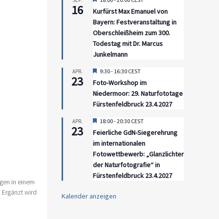
SEP.
16
Kurfürst Max Emanuel von
Bayern: Festveranstaltung in
Oberschleißheim zum 300.
Todestag mit Dr. Marcus
Junkelmann
Hervorgehoben
9:30
-
16:30
CEST
APR.
23
Foto-Workshop im
Niedermoor: 29. Naturfototage
Fürstenfeldbruck 23.4.2027
Hervorgehoben
18:00
-
20:30
CEST
APR.
23
Feierliche GdN-Siegerehrung
im internationalen
Fotowettbewerb: „Glanzlichter
der Naturfotografie“ in
Fürstenfeldbruck 23.4.2027
gen in einem
 Ergänzt wird
Kalender anzeigen