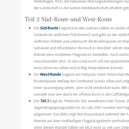
Wintertages. Trotz der teilweisen Nutzungsänderungen nac
der Landschaft in der weiten Heidelandschaft erhalten geb
Teil 2: Süd-Route und West-Route
Die
Süd-Route
beginnt bei den Junkers Hallen im Süden de
Gelände im südlichen Platzbereich und geht an der südlic
südlichen Wälder und untersucht die Bodenspuren im Wal
Gebäude und Infrastruktur die noch in den 80er Jahren st
Betrieb eine modernen Flugplatzes darstellen. Auch nachd
verschwunden sind, ist das Areal noch voll mit spannend
muss diese nur sehen und richtig interpretieren können.
Die
West-Runde
beginnt am Parkplatz beim Deutschen Mu
Bodenspuren entlang der Ferdinand-Schulz-Allee und zeig
beim Spaziergang sehen, aber nicht entdecken kann. Mit
wandelt man wie durch ein offenes Buch in der Luftfahrtge
Der
Teil 2
trägt als Titelmotiv den amerikanischen Tower, der
Jugendbegegnungsstätte ist. Im Jahr 2007 wurden die Fl
abgerissen. Das Bild zeigt den Bauzustand während der A
Wandel auf dem weitläufigen Flugplatzgelände symbolis
ohne diesen Wandel hätten wir jetzt nicht so viel zum Zeig