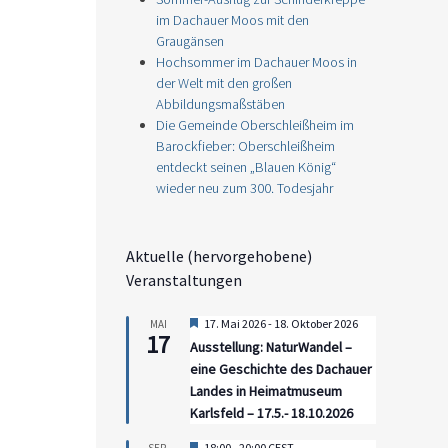
im Dachauer Moos mit den
Graugänsen
Hochsommer im Dachauer Moos in
der Welt mit den großen
Abbildungsmaßstäben
Die Gemeinde Oberschleißheim im
Barockfieber: Oberschleißheim
entdeckt seinen „Blauen König“
wieder neu zum 300. Todesjahr
Aktuelle (hervorgehobene)
Veranstaltungen
Hervorgehoben
17. Mai 2026
-
18. Oktober 2026
MAI
17
Ausstellung: NaturWandel –
eine Geschichte des Dachauer
Landes in Heimatmuseum
Karlsfeld – 17.5.- 18.10.2026
Hervorgehoben
18:00
-
20:00
CEST