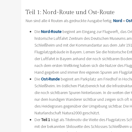
Teil 1: Nord-Route und Ost-Route
Nun sind alle 4 Routen als gedruckte Ausgabe fertig.
Nord
–
Os
Die
Nord-Route
beginnt am Eingang zur Flugwerft, das Or
historische Luftfahrt Zentrum des Deutschen Museums am 
Schleißheim und mit der Kommandantur aus dem Jahr 1912 
Flugplatzgebäude in Bayern. Lernen Sie die historische E
der Luftfahrt in Bayern anhand der noch sichtbaren Bode
nach dem ersten Weltkrieg haben sich die Nutzer des Flugp
Hand gegeben und immer ihre eigenen Spuren am Flugplatz
Die
Ost-Runde
beginnt am Parkplatz am Friedhof in Hoch
Schleißheim. Im östlichen Platzbereich hat die Infrastruktu
die noch sichtbaren Spuren hinterlassen. In de weiten der
nur dem kundigen Wanderer sichtbar und zeigen sich oft
des Heidegrases gegenüber der Umgebung sichtbar. Die He
Naturlandschaft Natura2000 geschützt.
Der
Teil 1
trägt als Titelmotiv die Weite des Flugplatzes S
mit der bekannten Shilouette des Schlosses Schleißheim un