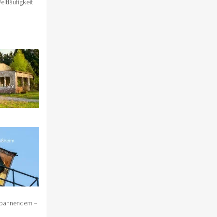
itläufigkeit
 spannendem –