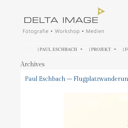
DELTA IMAGE
Professionelle Fotografie visuell erleben
SKIP TO CONTENT
| PAUL ESCHBACH
| PROJEKT
| 
Archives
Paul Eschbach – Flugplatzwanderun