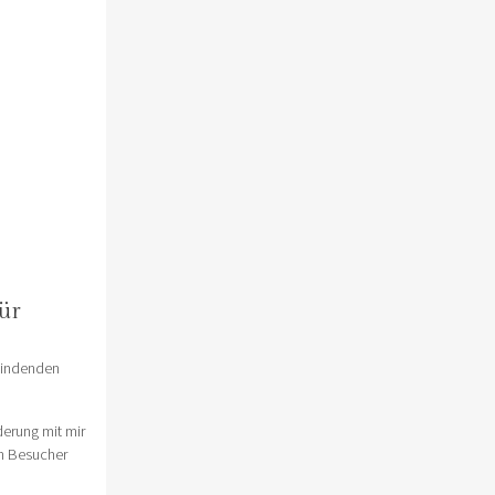
ür
findenden
derung mit mir
en Besucher