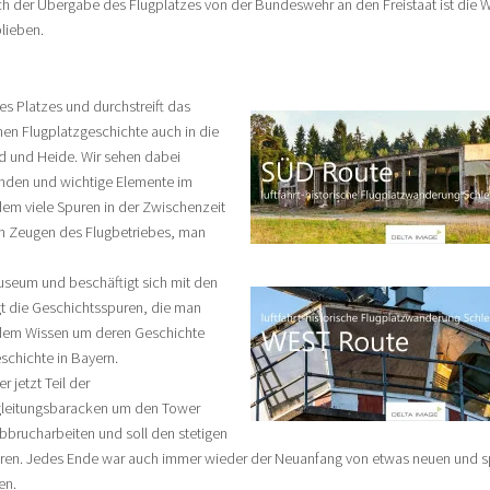
h der Übergabe des Flugplatzes von der Bundeswehr an den Freistaat ist die We
lieben.
s Platzes und durchstreift das
hen Flugplatzgeschichte auch in die
d und Heide. Wir sehen dabei
anden und wichtige Elemente im
em viele Spuren in der Zwischenzeit
en Zeugen des Flugbetriebes, man
seum und beschäftigt sich mit den
t die Geschichtsspuren, die man
 dem Wissen um deren Geschichte
schichte in Bayern.
 jetzt Teil der
ugleitungsbaracken um den Tower
bbrucharbeiten und soll den stetigen
ieren. Jedes Ende war auch immer wieder der Neuanfang von etwas neuen und
en.