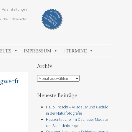
Veranstaltungen
Suche
Newsletter
NEUES
IMPRESSUM
| TERMINE
Archiv
Archiv
gwerft
Neueste Beiträge
Hallo Frosch! – Ausdauer und Geduld
in der Naturfotografie
Haubentaucher im Dachauer Moos an
der Schinderkreppe
Sommer-Ausflug zur Schinderkreppe