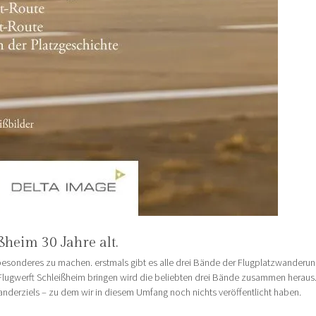
ßheim 30 Jahre alt.
sonderes zu machen. erstmals gibt es alle drei Bände der Flugplatzwanderun
lugwerft Schleißheim bringen wird die beliebten drei Bände zusammen heraus.
derziels – zu dem wir in diesem Umfang noch nichts veröffentlicht haben.