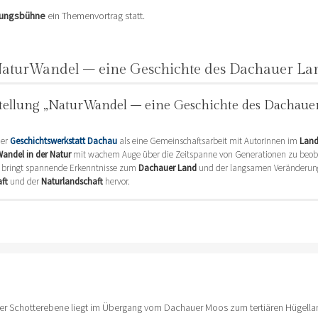
tungsbühne
ein Themenvortrag statt.
„NaturWandel – eine Geschichte des Dachauer La
tellung „NaturWandel – eine Geschichte des Dachaue
der
Geschichtswerkstatt Dachau
als eine Gemeinschaftsarbeit mit AutorInnen im
Land
andel in der Natur
mit wachem Auge über die Zeitspanne von Generationen zu beo
n bringt spannende Erkenntnisse zum
Dachauer Land
und der langsamen Veränderun
aft
und der
Naturlandschaft
hervor.
. Annegret Braun und die Geschichtswerkstatt
von Artensterben, Flächenfraß und Klimawandel bedroht. Die Geschichtswerkstatt hat 
ur im eigenen Umfeld geforscht und die Ergebnisse in einer Ausstellung und einem B
5
raun und AutorInnen stellen das neue Buch in thematischen Lesungen den BesucherIn
rm; 4. Stock in der Veranstaltungsbühne
 forum e.V.
6:00 Uhr
tswerkstatt Dachau
berin des Buches
AGE – Eigenverlag
er Schotterebene liegt im Übergang vom Dachauer Moos zum tertiären Hügell