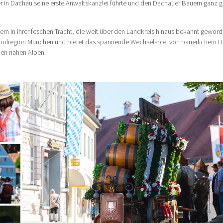
r in Dachau seine erste Anwaltskanzlei führte und den Dachauer Bauern ganz g
rn in ihrer feschen Tracht, die weit über den Landkreis hinaus bekannt geword
ropolregion München und bietet das spannende Wechselspiel von bäuerlichem 
en nahen Alpen.