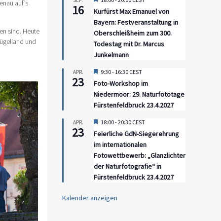
SEP.
enau auf’s
16
Kurfürst Max Emanuel von
Bayern: Festveranstaltung in
en sind. Heute
Oberschleißheim zum 300.
Hügelland und
Todestag mit Dr. Marcus
Junkelmann
Hervorgehoben
9:30
-
16:30
CEST
APR.
23
Foto-Workshop im
Niedermoor: 29. Naturfototage
Fürstenfeldbruck 23.4.2027
Hervorgehoben
18:00
-
20:30
CEST
APR.
23
Feierliche GdN-Siegerehrung
im internationalen
Fotowettbewerb: „Glanzlichter
der Naturfotografie“ in
Fürstenfeldbruck 23.4.2027
Kalender anzeigen