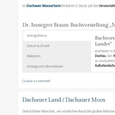
im
Dachauer Wasserturm
findet im 3. Stock auf der
Veranstal
Dr. Annegret Braun: Buchvorstellung 
Vortragsthema
Buchvors
Landes“
Datum & Uhrzeit
erschienen in 
Dachau
. Den
W
ReferentIn
zu analysiere
Kulturlandsch
Hintergrund-Informationen
ReferentIn: Dr
Die Natur ist 
Sonntag
Wandel der Nat
23.3.202
|
Leave a comment
Dr. Annegret B
dargestellt.
Wassertu
dachauer
15:00 – 1
Geschich
Dachauer Land / Dachauer Moos
Herausge
DELTA IM
Gleich hinter München, am nördlichen Rand der großen Münchn