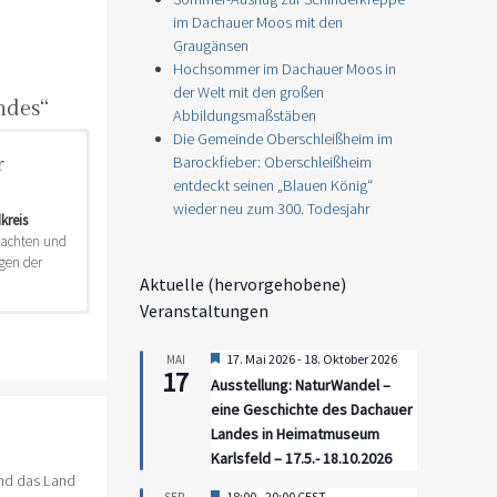
im Dachauer Moos mit den
Graugänsen
Hochsommer im Dachauer Moos in
der Welt mit den großen
ndes“
Abbildungsmaßstäben
Die Gemeinde Oberschleißheim im
Barockfieber: Oberschleißheim
r
entdeckt seinen „Blauen König“
wieder neu zum 300. Todesjahr
kreis
bachten und
gen der
Aktuelle (hervorgehobene)
Veranstaltungen
über den
egleitbuch
nen vor.
Hervorgehoben
17. Mai 2026
-
18. Oktober 2026
MAI
17
Ausstellung: NaturWandel –
eine Geschichte des Dachauer
Landes in Heimatmuseum
Karlsfeld – 17.5.- 18.10.2026
and das Land
Hervorgehoben
18:00
-
20:00
CEST