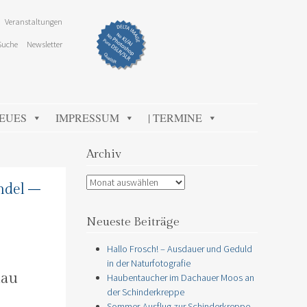
Veranstaltungen
Suche
Newsletter
NEUES
IMPRESSUM
| TERMINE
Archiv
Archiv
ndel –
Neueste Beiträge
Hallo Frosch! – Ausdauer und Geduld
in der Naturfotografie
hau
Haubentaucher im Dachauer Moos an
der Schinderkreppe
Sommer-Ausflug zur Schinderkreppe