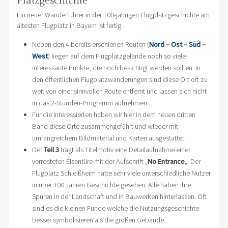
Platzgeschichte
Ein neuer Wanderführer in der 100-jährigen Flugplatzgeschichte am
ältesten Flugplatz in Bayern ist fertig.
Neben den 4 bereits erschienen Routen (
Nord
–
Ost
–
Süd
–
West
) liegen auf dem Flugplatzgelände noch so viele
interessante Punkte, die noch besichtigt werden sollten. In
den öffentlichen Flugplatzwanderungen sind diese Ort oft zu
weit von einer sinnvollen Route entfernt und lassen sich nicht
in das 2-Stunden-Programm aufnehmen.
Für die Interessierten haben wir hier in dem neuen dritten
Band diese Orte zusammengeführt und wieder mit
umfangreichem Bildmaterial und Karten ausgestattet.
Der
Teil 3
trägt als Titelmotiv eine Detailaufnahme einer
verrosteten Eisentüre mit der Aufschrift „
No Entrance
„. Der
Flugplatz Schleißheim hatte sehr viele unterschiedliche Nutzer
in über 100 Jahren Geschichte gesehen. Alle haben ihre
Spuren in der Landschaft und in Bauwerken hinterlassen. Oft
sind es die kleinen Funde welche die Nutzungsgeschichte
besser symbolisieren als die großen Gebäude.