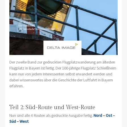
Der zweite Band zur gedruckten Flugplatzwanderung am ältesten
Flugplatz in Bayern ist fertig. Der 100-jährige Flugplatz Schleißheim
kann nun von jedem Interessenten selbst erwandert werden und
dabei wissenswertes über die Geschichte der Luftfahrt in Bayern
erfahren.
Teil 2: Süd-Route und West-Route
Nun sind alle 4 Routen als gedruckte Ausgabe fertig.
Nord
–
Ost
–
Süd
–
West
.