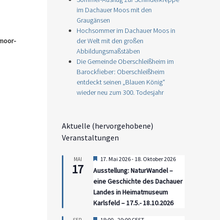
im Dachauer Moos mit den
Graugänsen
Hochsommer im Dachauer Moos in
moor-
der Welt mit den großen
Abbildungsmaßstäben
Die Gemeinde Oberschleißheim im
Barockfieber: Oberschleißheim
entdeckt seinen „Blauen König“
wieder neu zum 300. Todesjahr
Aktuelle (hervorgehobene)
Veranstaltungen
Hervorgehoben
17. Mai 2026
-
18. Oktober 2026
MAI
17
Ausstellung: NaturWandel –
eine Geschichte des Dachauer
Landes in Heimatmuseum
Karlsfeld – 17.5.- 18.10.2026
Hervorgehoben
18:00
-
20:00
CEST