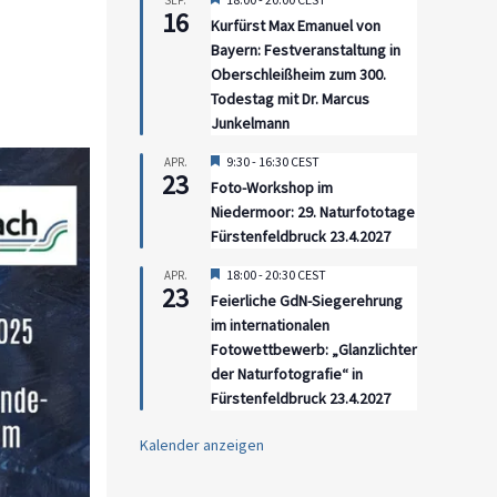
SEP.
16
Kurfürst Max Emanuel von
Bayern: Festveranstaltung in
Oberschleißheim zum 300.
Todestag mit Dr. Marcus
Junkelmann
Hervorgehoben
9:30
-
16:30
CEST
APR.
23
Foto-Workshop im
Niedermoor: 29. Naturfototage
Fürstenfeldbruck 23.4.2027
Hervorgehoben
18:00
-
20:30
CEST
APR.
23
Feierliche GdN-Siegerehrung
im internationalen
Fotowettbewerb: „Glanzlichter
der Naturfotografie“ in
Fürstenfeldbruck 23.4.2027
Kalender anzeigen