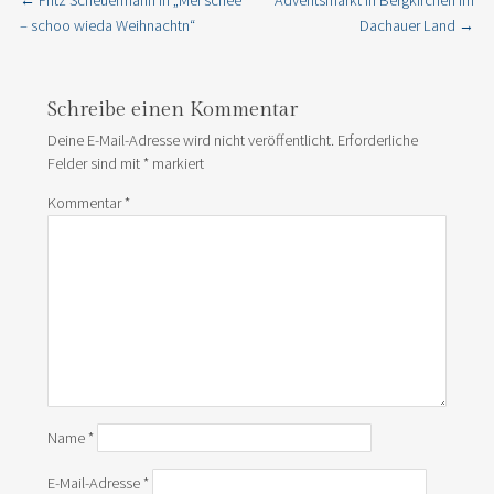
←
Fritz Scheuermann in „Mei schee
Adventsmarkt in Bergkirchen im
Post navigation
– schoo wieda Weihnachtn“
Dachauer Land
→
Schreibe einen Kommentar
Deine E-Mail-Adresse wird nicht veröffentlicht.
Erforderliche
Felder sind mit
*
markiert
Kommentar
*
Name
*
E-Mail-Adresse
*