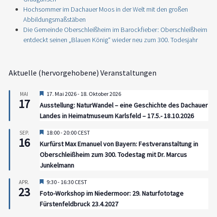
Hochsommer im Dachauer Moos in der Welt mit den großen
Abbildungsmaßstäben
Die Gemeinde Oberschleißheim im Barockfieber: Oberschleißheim
entdeckt seinen „Blauen König“ wieder neu zum 300. Todesjahr
Aktuelle (hervorgehobene) Veranstaltungen
Hervorgehoben
17. Mai 2026
-
18. Oktober 2026
MAI
17
Ausstellung: NaturWandel – eine Geschichte des Dachauer
Landes in Heimatmuseum Karlsfeld – 17.5.- 18.10.2026
Hervorgehoben
18:00
-
20:00
CEST
SEP.
16
Kurfürst Max Emanuel von Bayern: Festveranstaltung in
Oberschleißheim zum 300. Todestag mit Dr. Marcus
Junkelmann
Hervorgehoben
9:30
-
16:30
CEST
APR.
23
Foto-Workshop im Niedermoor: 29. Naturfototage
Fürstenfeldbruck 23.4.2027