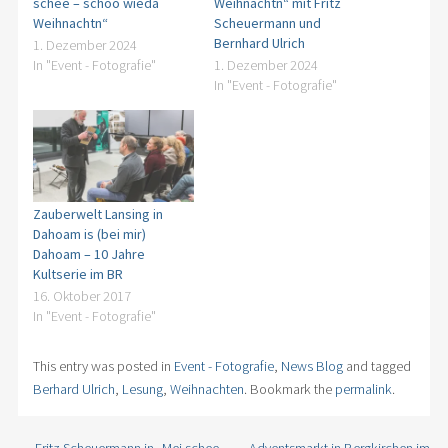
schee – schoo wieda
Weihnachtn“ mit Fritz
Weihnachtn“
Scheuermann und
Bernhard Ulrich
1. Dezember 2024
In "Event - Fotografie"
1. Dezember 2024
In "Event - Fotografie"
Zauberwelt Lansing in
Dahoam is (bei mir)
Dahoam – 10 Jahre
Kultserie im BR
16. Oktober 2017
In "Event - Fotografie"
This entry was posted in
Event - Fotografie
,
News Blog
and tagged
Berhard Ulrich
,
Lesung
,
Weihnachten
. Bookmark the
permalink
.