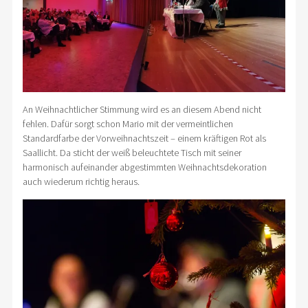
An Weihnachtlicher Stimmung wird es an diesem Abend nicht
fehlen. Dafür sorgt schon Mario mit der vermeintlichen
Standardfarbe der Vorweihnachtszeit – einem kräftigen Rot als
Saallicht. Da sticht der weiß beleuchtete Tisch mit seiner
harmonisch aufeinander abgestimmten Weihnachtsdekoration
auch wiederum richtig heraus.