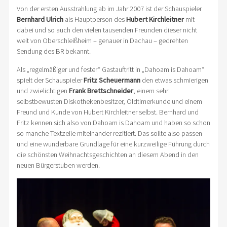
Von der ersten Ausstrahlung ab im Jahr 2007 ist der Schauspieler
Bernhard Ulrich
als Hauptperson des
Hubert Kirchleitner
mit
dabei und so auch den vielen tausenden Freunden dieser nicht
weit von Oberschleißheim – genauer in Dachau – gedrehten
Sendung des BR bekannt.
Als „regelmäßiger und fester“ Gastauftritt in „Dahoam is Dahoam“
spielt der Schauspieler
Fritz Scheuermann
den etwas schmierigen
und zwielichtigen
Frank Brettschneider
, einem sehr
selbstbewusten Diskothekenbesitzer, Oldtimerkunde und einem
Freund und Kunde von Hubert Kirchleitner selbst. Bernhard und
Fritz kennen sich also von Dahoam is Dahoam und haben so schon
so manche Textzeile miteinander rezitiert. Das sollte also passen
und eine wunderbare Grundlage für eine kurzweilige Führung durch
die schönsten Weihnachtsgeschichten an diesem Abend in den
neuen Bürgerstuben werden.