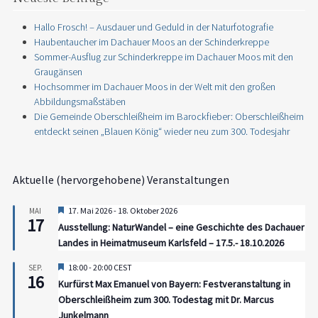
Hallo Frosch! – Ausdauer und Geduld in der Naturfotografie
Haubentaucher im Dachauer Moos an der Schinderkreppe
Sommer-Ausflug zur Schinderkreppe im Dachauer Moos mit den
Graugänsen
Hochsommer im Dachauer Moos in der Welt mit den großen
Abbildungsmaßstäben
Die Gemeinde Oberschleißheim im Barockfieber: Oberschleißheim
entdeckt seinen „Blauen König“ wieder neu zum 300. Todesjahr
Aktuelle (hervorgehobene) Veranstaltungen
Hervorgehoben
17. Mai 2026
-
18. Oktober 2026
MAI
17
Ausstellung: NaturWandel – eine Geschichte des Dachauer
Landes in Heimatmuseum Karlsfeld – 17.5.- 18.10.2026
Hervorgehoben
18:00
-
20:00
CEST
SEP.
16
Kurfürst Max Emanuel von Bayern: Festveranstaltung in
Oberschleißheim zum 300. Todestag mit Dr. Marcus
Junkelmann