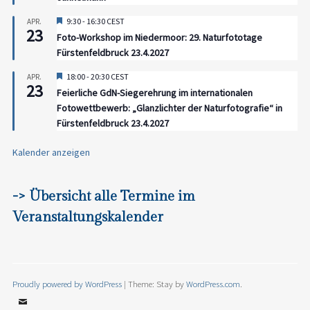
Hervorgehoben
9:30
-
16:30
CEST
APR.
23
Foto-Workshop im Niedermoor: 29. Naturfototage
Fürstenfeldbruck 23.4.2027
Hervorgehoben
18:00
-
20:30
CEST
APR.
23
Feierliche GdN-Siegerehrung im internationalen
Fotowettbewerb: „Glanzlichter der Naturfotografie“ in
Fürstenfeldbruck 23.4.2027
Kalender anzeigen
-> Übersicht alle Termine im
Veranstaltungskalender
Proudly powered by WordPress
|
Theme: Stay by
WordPress.com
.