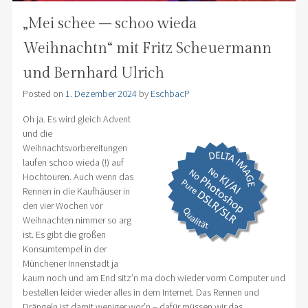
„Mei schee – schoo wieda
Weihnachtn“ mit Fritz Scheuermann
und Bernhard Ulrich
Posted on
1. Dezember 2024
by
EschbacP
Oh ja. Es wird gleich Advent
und die
Weihnachtsvorbereitungen
laufen schoo wieda (!) auf
Hochtouren. Auch wenn das
Rennen in die Kaufhäuser in
den vier Wochen vor
Weihnachten nimmer so arg
ist. Es gibt die großen
Konsumtempel in der
Münchener Innenstadt ja
kaum noch und am End sitz’n ma doch wieder vorm Computer und
bestellen leider wieder alles in dem Internet. Das Rennen und
Drängeln ist damit weniger wor’n – dafür müssen wir das