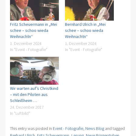
Fritz Scheuermann in „Mei
Bernhard Ulrich in „Mei
schee – schoo wieda
schee – schoo wieda
Weihnachtn“
Weihnachtn“
1. Dezember 2024
1. Dezember 2024
In "Event - Fotografie"
In "Event - Fotografie"
Wir warten auf’s Christkind
– mit den Piloten aus
Schleißheim …
24. Dezember 2017
In "Luftbild"
This entry was posted in
Event - Fotografie
,
News Blog
and tagged
Berhard Ulrich
,
Fritz Scheuermann
,
Lesung
,
Neue Bürgerstuben
,