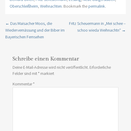
Oberschleißheim
,
Weihnachten
. Bookmark the
permalink
.
←
Das Maisacher Moos, die
Fritz Scheuermann in „Mei schee –
Post navigation
Wiedervernässung und der Biber im
schoo wieda Weihnachtn“
→
Bayerischen Fernsehen
Schreibe einen Kommentar
Deine E-Mail-Adresse wird nicht veröffentlicht.
Erforderliche
Felder sind mit
*
markiert
Kommentar
*