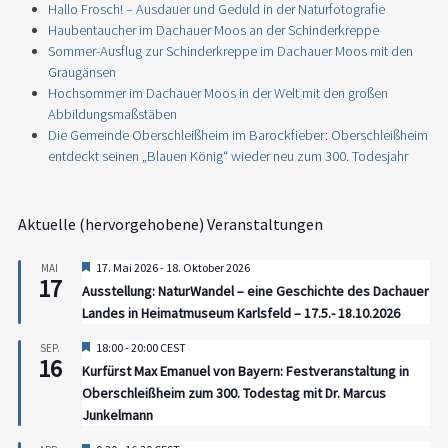
Hallo Frosch! – Ausdauer und Geduld in der Naturfotografie
Haubentaucher im Dachauer Moos an der Schinderkreppe
Sommer-Ausflug zur Schinderkreppe im Dachauer Moos mit den
Graugänsen
Hochsommer im Dachauer Moos in der Welt mit den großen
Abbildungsmaßstäben
Die Gemeinde Oberschleißheim im Barockfieber: Oberschleißheim
entdeckt seinen „Blauen König“ wieder neu zum 300. Todesjahr
Aktuelle (hervorgehobene) Veranstaltungen
Hervorgehoben
17. Mai 2026
-
18. Oktober 2026
MAI
17
Ausstellung: NaturWandel – eine Geschichte des Dachauer
Landes in Heimatmuseum Karlsfeld – 17.5.- 18.10.2026
Hervorgehoben
18:00
-
20:00
CEST
SEP.
16
Kurfürst Max Emanuel von Bayern: Festveranstaltung in
Oberschleißheim zum 300. Todestag mit Dr. Marcus
Junkelmann