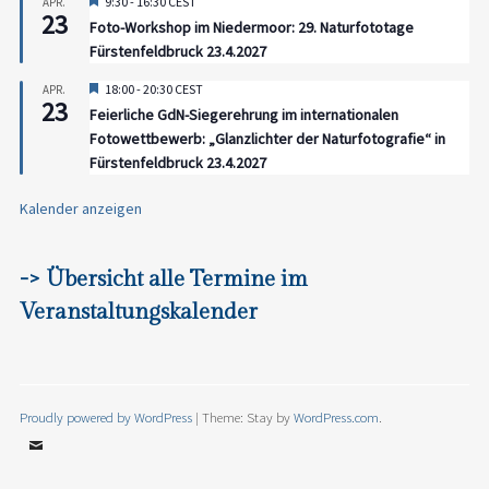
Hervorgehoben
9:30
-
16:30
CEST
APR.
23
Foto-Workshop im Niedermoor: 29. Naturfototage
Fürstenfeldbruck 23.4.2027
Hervorgehoben
18:00
-
20:30
CEST
APR.
23
Feierliche GdN-Siegerehrung im internationalen
Fotowettbewerb: „Glanzlichter der Naturfotografie“ in
Fürstenfeldbruck 23.4.2027
Kalender anzeigen
-> Übersicht alle Termine im
Veranstaltungskalender
Proudly powered by WordPress
|
Theme: Stay by
WordPress.com
.
Email