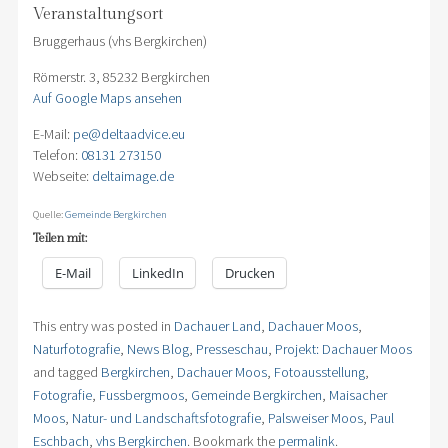
Veranstaltungsort
Bruggerhaus (vhs Bergkirchen)
Römerstr. 3, 85232 Bergkirchen
Auf Google Maps ansehen
E-Mail:
pe@deltaadvice.eu
Telefon:
08131 273150
Webseite:
deltaimage.de
Quelle:
Gemeinde Bergkirchen
Teilen mit:
E-Mail
LinkedIn
Drucken
This entry was posted in
Dachauer Land
,
Dachauer Moos
,
Naturfotografie
,
News Blog
,
Presseschau
,
Projekt: Dachauer Moos
and tagged
Bergkirchen
,
Dachauer Moos
,
Fotoausstellung
,
Fotografie
,
Fussbergmoos
,
Gemeinde Bergkirchen
,
Maisacher
Moos
,
Natur- und Landschaftsfotografie
,
Palsweiser Moos
,
Paul
Eschbach
,
vhs Bergkirchen
. Bookmark the
permalink
.