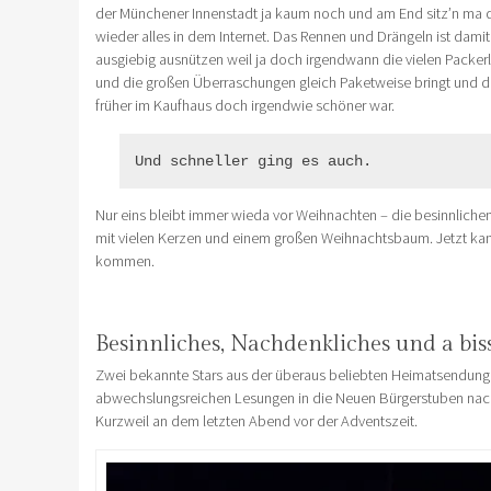
der Münchener Innenstadt ja kaum noch und am End sitz’n ma 
wieder alles in dem Internet. Das Rennen und Drängeln ist dam
ausgiebig ausnützen weil ja doch irgendwann die vielen Packerl
und die großen Überraschungen gleich Paketweise bringt und
früher im Kaufhaus doch irgendwie schöner war.
Und schneller ging es auch.
Nur eins bleibt immer wieda vor Weihnachten – die besinnlich
mit vielen Kerzen und einem großen Weihnachtsbaum. Jetzt k
kommen.
Besinnliches, Nachdenkliches und a biss
Zwei bekannte Stars aus der überaus beliebten Heimatsendung 
abwechslungsreichen Lesungen in die Neuen Bürgerstuben nach
Kurzweil an dem letzten Abend vor der Adventszeit.