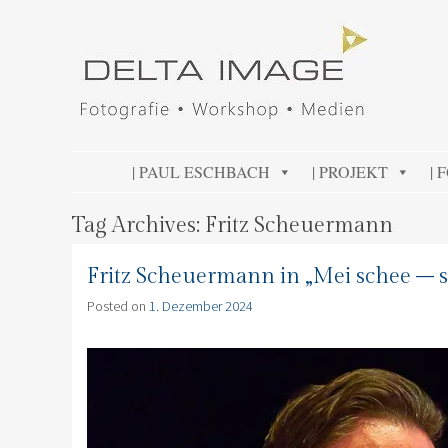
DELTA IMAGE
Professionelle Fotografie visuell erleben
SKIP TO CONTENT
| PAUL ESCHBACH
| PROJEKT
| 
Tag Archives:
Fritz Scheuermann
Fritz Scheuermann in „Mei schee –
Posted on
1. Dezember 2024