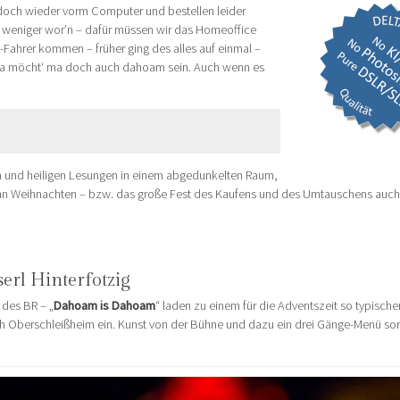
doch wieder vorm Computer und bestellen leider
it weniger wor’n – dafür müssen wir das Homeoffice
-Fahrer kommen – früher ging des alles auf einmal –
 da möcht‘ ma doch auch dahoam sein. Auch wenn es
en und heiligen Lesungen in einem abgedunkelten Raum,
ann Weihnachten – bzw. das große Fest des Kaufens und des Umtauschens auch
erl Hinterfotzig
des BR – „
Dahoam is Dahoam
“ laden zu einem für die Adventszeit so typisch
 Oberschleißheim ein. Kunst von der Bühne und dazu ein drei Gänge-Menü sor