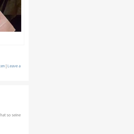
ten
|
Leave a
 hat so seine