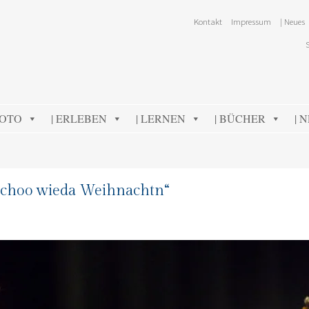
Kontakt
Impressum
| Neues
FOTO
| ERLEBEN
| LERNEN
| BÜCHER
| 
 schoo wieda Weihnachtn“