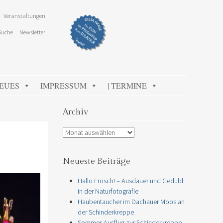
Veranstaltungen
Suche
Newsletter
NEUES
IMPRESSUM
| TERMINE
Archiv
Archiv
Neueste Beiträge
Hallo Frosch! – Ausdauer und Geduld
in der Naturfotografie
Haubentaucher im Dachauer Moos an
der Schinderkreppe
Sommer-Ausflug zur Schinderkreppe