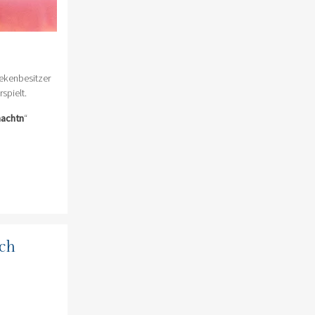
hekenbesitzer
spielt.
nachtn
“
ich