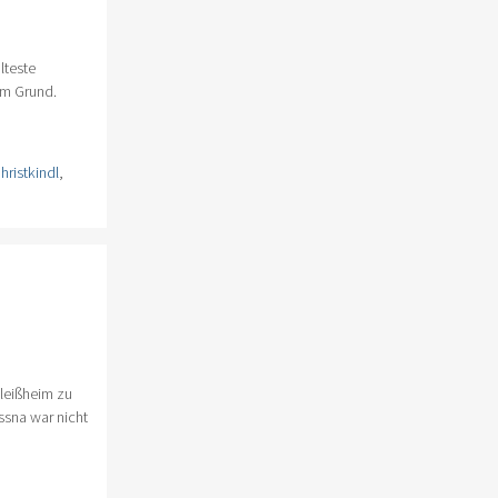
lteste
em Grund.
hristkindl
,
leißheim zu
ssna war nicht