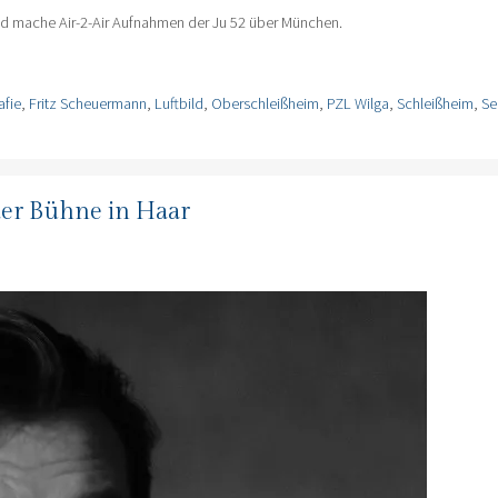
e und mache Air-2-Air Aufnahmen der Ju 52 über München.
afie
,
Fritz Scheuermann
,
Luftbild
,
Oberschleißheim
,
PZL Wilga
,
Schleißheim
,
Se
der Bühne in Haar