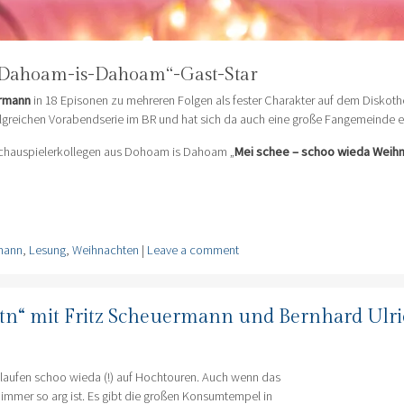
 „Dahoam-is-Dahoam“-Gast-Star
ermann
in 18 Episonen zu mehreren Folgen als fester Charakter auf dem Diskot
folgreichen Vorabendserie im BR und hat sich da auch eine große Fangemeinde er
hauspielerkollegen aus Dohoam is Dahoam „
Mei schee – schoo wieda Weih
rmann
,
Lesung
,
Weihnachten
|
Leave a comment
tn“ mit Fritz Scheuermann und Bernhard Ulr
 laufen schoo wieda (!) auf Hochtouren. Auch wenn das
immer so arg ist. Es gibt die großen Konsumtempel in