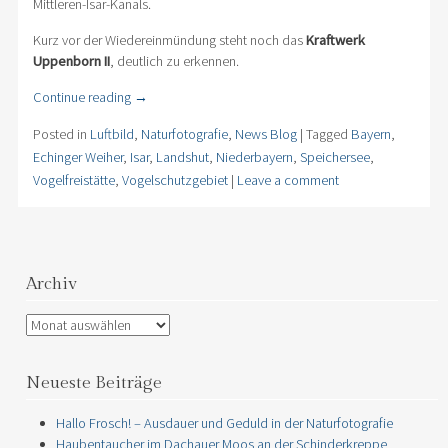
Mittleren-Isar-Kanals.
Kurz vor der Wiedereinmündung steht noch das
Kraftwerk
Uppenborn II
, deutlich zu erkennen.
Continue reading
→
Posted in
Luftbild
,
Naturfotografie
,
News Blog
|
Tagged
Bayern
,
Echinger Weiher
,
Isar
,
Landshut
,
Niederbayern
,
Speichersee
,
Vogelfreistätte
,
Vogelschutzgebiet
|
Leave a comment
Archiv
Archiv
Neueste Beiträge
Hallo Frosch! – Ausdauer und Geduld in der Naturfotografie
Haubentaucher im Dachauer Moos an der Schinderkreppe