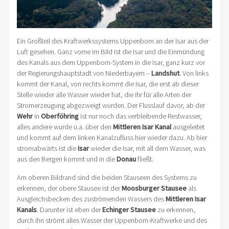
Ein Großteil des Kraftwerkssystems Uppenborn an der Isar aus der
Luft gesehen. Ganz vorne im Bild ist die Isar und die Einmündung
des Kanals aus dem Uppenborn-System in die Isar, ganz kurz vor
der Regierungshauptstadt von Niederbayern –
Landshut
. Von links
kommt der Kanal, von rechts kommt die Isar, die erst ab dieser
Stelle wieder alle Wasser wieder hat, die ihr für alle Arten der
Stromerzeugung abgezweigt wurden. Der Flusslauf davor, ab der
Wehr
in
Oberföhring
ist nur noch das verbleibende Restwasser,
alles andere wurde u.a. über den
Mittleren Isar Kanal
ausgeleitet
und kommt auf dem linken Kanalzufluss hier wieder dazu. Ab hier
stromabwärts ist die
Isar
wieder die Isar, mit all dem Wasser, was
aus den Bergen kommt und in die
Donau
fließt.
Am oberen Bildrand sind die beiden Stauseen des Systems zu
erkennen, der obere Stausee ist der
Moosburger Stausee
als
Ausgleichsbecken des zuströmenden Wassers des
Mittleren Isar
Kanals
. Darunter ist eben der
Echinger Stausee
zu erkennen,
durch ihn strömt alles Wasser der Uppenborn-Kraftwerke und des