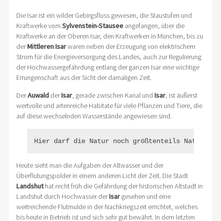
Die Isar ist ein wilder Gebirgsfluss gewesen, die Staustufen und
Kraftwerke vom
Sylvenstein-Stausee
angefangen, über die
Kraftwerke an der Oberen Isar, den Kraftwerken in München, bis zu
der
Mittleren Isar
waren neben der Erzeugung von elektrischem
Strom für die Energieversorgung des Landes, auch zur Regulierung
der Hochwassergefährdung entlang der ganzen Isar eine wichtige
Errungenschaft aus der Sicht der damaligen Zeit.
Der
Auwald
der
Isar
, gerade zwischen Kanal und
Isar
, ist äußerst
wertvolle und artenreiche Habitate für viele Pflanzen und Tiere, die
auf diese wechselnden Wasserstände angewiesen sind.
Hier darf die Natur noch größtenteils Natur sei
Heute sieht man die Aufgaben der Altwasser und der
Überflutungspolder in einem anderen Licht der Zeit. Die Stadt
Landshut
hat recht früh die Gefährdung der historischen Altstadt in
Landshut durch Hochwasser der
Isar
gesehen und eine
weitreichende Flutmulde in der Nachkriegszeit errichtet, welches
bis heute in Betrieb ist und sich sehr gut bewährt. In dem letzten