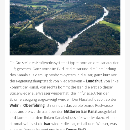
Ein Großteil des Kraftwerkssystems Uppenborn an der Isar aus der
Luft gesehen. Ganz vorne im Bild ist die Isar und die Einmündung
des Kanals aus dem Uppenborn-System in die Isar, ganz kurz vor
der Regierungshauptstadt von Niederbayern –
Landshut
. Von links
kommt der Kanal, von rechts kommt die Isar, die erst ab dieser
Stelle wieder alle Wasser wieder hat, die ihr für alle Arten der
Stromerzeugung abgezweigt wurden. Der Flusslauf davor, ab der
Wehr
in
Oberföhring
ist nur noch das verbleibende Restwasser,
alles andere wurde u.a. über den
Mittleren Isar Kanal
ausgeleitet
und kommt auf dem linken Kanalzufluss hier wieder dazu. Ab hier
stromabwärts ist die
Isar
wieder die Isar, mit all dem Wasser, was
aus den Bergen kommt und in die
Donau
fließt.