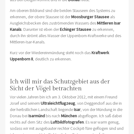
Am oberen Bildrand sind die beiden Stauseen des Systems zu
erkennen, der obere Stausee ist der
Moosburger Stausee
als
Ausgleichsbecken des zuströmenden Wassers des
Mittleren Isar
Kanals
. Darunter ist eben der
Echinger Stausee
zu erkennen,
durch ihn strömt alles Wasser der Uppenborn-Kraftwerke und des
Mittleren-Isar-Kanals.
Kurz vor der Wiedereinmündung steht noch das
Kraftwerk
Uppenborn II
, deutlich zu erkennen.
Ich will mir das Schutzgebiet aus der
Sicht der Vögel betrachten
Vor vielen Jahren bin ich am 3. Oktober 2012, mit einem Freund
Josef und seinem
Ultraleichtflugzeug
, von Deggendorf aus die in
der herbstlichen Landschaft liegende
Isar
, von der Mündung in die
Donau bei
Isarmünd
bis nach
München
abgeflogen. Ich saß dabei
rechts auf dem Sitz des
Luftbildfotografen
. Es war warm genug,
sodass wir mit ausgebauter rechter Cockpit-Türe geflogen sind und