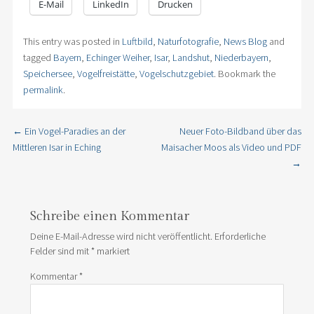
E-Mail
LinkedIn
Drucken
This entry was posted in
Luftbild
,
Naturfotografie
,
News Blog
and
tagged
Bayern
,
Echinger Weiher
,
Isar
,
Landshut
,
Niederbayern
,
Speichersee
,
Vogelfreistätte
,
Vogelschutzgebiet
. Bookmark the
permalink
.
←
Ein Vogel-Paradies an der
Neuer Foto-Bildband über das
Post navigation
Mittleren Isar in Eching
Maisacher Moos als Video und PDF
→
Schreibe einen Kommentar
Deine E-Mail-Adresse wird nicht veröffentlicht.
Erforderliche
Felder sind mit
*
markiert
Kommentar
*