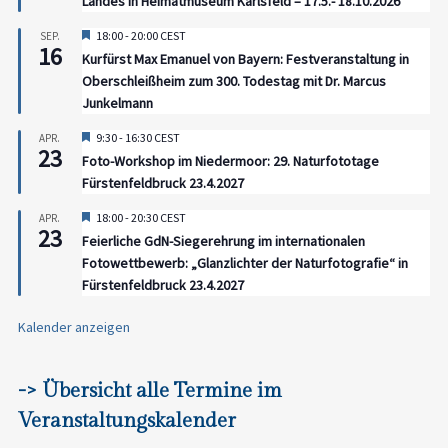
Landes in Heimatmuseum Karlsfeld – 17.5.- 18.10.2026
Hervorgehoben
18:00
-
20:00
CEST
SEP.
16
Kurfürst Max Emanuel von Bayern: Festveranstaltung in
Oberschleißheim zum 300. Todestag mit Dr. Marcus
Junkelmann
Hervorgehoben
9:30
-
16:30
CEST
APR.
23
Foto-Workshop im Niedermoor: 29. Naturfototage
Fürstenfeldbruck 23.4.2027
Hervorgehoben
18:00
-
20:30
CEST
APR.
23
Feierliche GdN-Siegerehrung im internationalen
Fotowettbewerb: „Glanzlichter der Naturfotografie“ in
Fürstenfeldbruck 23.4.2027
Kalender anzeigen
-> Übersicht alle Termine im
Veranstaltungskalender