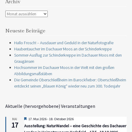
Archiv
Archiv
Neueste Beiträge
Hallo Frosch! – Ausdauer und Geduld in der Naturfotografie
Haubentaucher im Dachauer Moos an der Schinderkreppe
Sommer-Ausflug zur Schinderkreppe im Dachauer Moos mit den
Graugänsen
Hochsommer im Dachauer Moos in der Welt mit den großen
Abbildungsmaßstäben
Die Gemeinde Oberschleißheim im Barockfieber: Oberschleißheim
entdeckt seinen „Blauen König“ wieder neu zum 300. Todesjahr
Aktuelle (hervorgehobene) Veranstaltungen
Hervorgehoben
17. Mai 2026
-
18. Oktober 2026
MAI
17
Ausstellung: NaturWandel – eine Geschichte des Dachauer