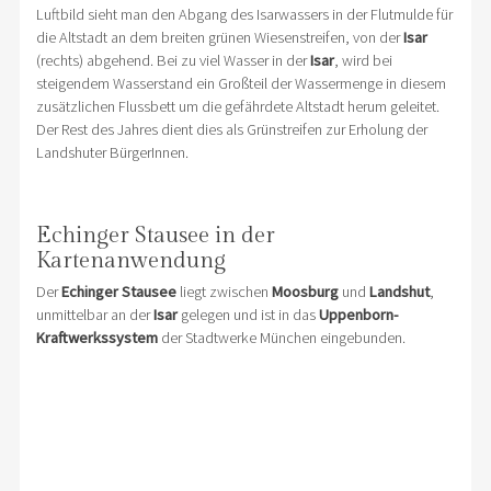
Luftbild sieht man den Abgang des Isarwassers in der Flutmulde für
die Altstadt an dem breiten grünen Wiesenstreifen, von der
Isar
(rechts) abgehend. Bei zu viel Wasser in der
Isar
, wird bei
steigendem Wasserstand ein Großteil der Wassermenge in diesem
zusätzlichen Flussbett um die gefährdete Altstadt herum geleitet.
Der Rest des Jahres dient dies als Grünstreifen zur Erholung der
Landshuter BürgerInnen.
Echinger Stausee in der
Kartenanwendung
Der
Echinger Stausee
liegt zwischen
Moosburg
und
Landshut
,
unmittelbar an der
Isar
gelegen und ist in das
Uppenborn-
Kraftwerkssystem
der Stadtwerke München eingebunden.