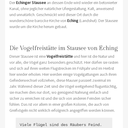
Der
Echinger Stausee
an dessen Ende wird wieder ein betonierter
Kanal, ohne jeglicher natürlicher Ufergestaltung. Kalt, anweisend
und unnatürlich. Geschmückt wird dieser Ort durch die
wunderschöne barocke Kirche von
Eching
(Landshut). Der Stausee
wurde um die Kirche herum gebaut.
Die Vogelfreistätte im Stausee von Eching
Dieser Stausee ist eine
Vogelfreistätte
und hier ist die Natur und
vor alle, die Vögel ganz besonders geschützt. Hier dürfen sie rasten
und sich auf ihren weiten Flugstrecken im Frühjahr und im Herbst
hier wieder erholen. Hier werden einige Vogelgattungen auch ihren
Gefiederwechsel vollziehen, diese Mauser passiert zweimal im
Jahr. Während dieser Zeit sind die Vögel weitgehend fluguntüchtig,
sie machen dies nur dort, wo genügend Nahrung einfach und
sicher zu erreichen ist und die sich von anderen Feinden sicher
fühlen. Das ist vor allem in einer großen Kolonie, die auch von
Greifvögeln nicht wirklich erfolgreich angegriffen werden können.
Viele Flügel sind des Räubers Feind.