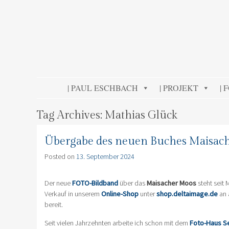
DELTA IMAGE
Professionelle Fotografie visuell erleben
SKIP TO CONTENT
| PAUL ESCHBACH
| PROJEKT
| 
Tag Archives:
Mathias Glück
Übergabe des neuen Buches Maisach
Posted on
13. September 2024
Der neue
FOTO-Bildband
über das
Maisacher Moos
steht seit
Verkauf in unserem
Online-Shop
unter
shop.deltaimage.de
an 
bereit.
Seit vielen Jahrzehnten arbeite ich schon mit dem
Foto-Haus S