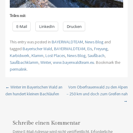
Teilen mit:
E-Mail
LinkedIn
Drucken
This entry was posted in
BAYERWALDTEAM
,
News Blog
and
tagged
Bayerischer Wald
,
BAYERWALDTEAM
,
Eis
,
Freyung
,
Karbidwerk
,
Klamm
,
Lost Places
,
News Blog
,
Saußbach
,
Saußbachklamm
,
Winter
,
www.bayerwaldteam.eu
. Bookmark the
permalink
.
←
Winter im Bayerischen Wald an
Vom Oberfrauenwald zu den Alpen
Post navigation
den hundert kleinen Bachläufen
– 250 km und doch zum Greifen nah
→
Schreibe einen Kommentar
Deine E-Mail-Adresse wird nicht veröffentlicht.
Erforderliche