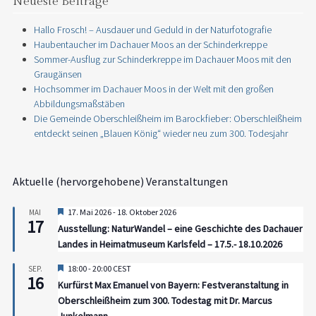
Neueste Beiträge
Hallo Frosch! – Ausdauer und Geduld in der Naturfotografie
Haubentaucher im Dachauer Moos an der Schinderkreppe
Sommer-Ausflug zur Schinderkreppe im Dachauer Moos mit den
Graugänsen
Hochsommer im Dachauer Moos in der Welt mit den großen
Abbildungsmaßstäben
Die Gemeinde Oberschleißheim im Barockfieber: Oberschleißheim
entdeckt seinen „Blauen König“ wieder neu zum 300. Todesjahr
Aktuelle (hervorgehobene) Veranstaltungen
Hervorgehoben
17. Mai 2026
-
18. Oktober 2026
MAI
17
Ausstellung: NaturWandel – eine Geschichte des Dachauer
Landes in Heimatmuseum Karlsfeld – 17.5.- 18.10.2026
Hervorgehoben
18:00
-
20:00
CEST
SEP.
16
Kurfürst Max Emanuel von Bayern: Festveranstaltung in
Oberschleißheim zum 300. Todestag mit Dr. Marcus
Junkelmann