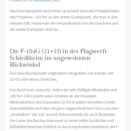
Posted on
30. November 2021
Neue Buchprojekte sind immer spannend über alle Projektphasen
des Projektes – bis hin zu den ersten Exemplaren, die man in den
Händen hält. Heute kam ein Versandkarton von der Druckerei und
die ersten Exemplare sind da.
Die F-104G (21+53) in der Flugwerft
Schleißheim im ungewohnten
Blickwinkel
Das neue Buchprojekt zeigt keine Fotografien vom Einsatz der
21+53 oder etwas Ähnliches.
Das Buch kam zustande, indem ein sehr fleißiger Mitarbeiter und
100 % F-104 Experte seine Arbeiten an der musealen
Rekonstruktion des Exponates 21+53 in jedem einzelnen Schritt
dokumentierte und dies mit ganz ungewöhnlichen Fotos aus dem
„Innenleben“ der 104 sowohl dokumentierte als auch illustrierte.
Der Leser des Buches bekommt so einen tiefen fachlichen und
luftfahrttechnischen Einblick in das komplizierte Innenleben der F-