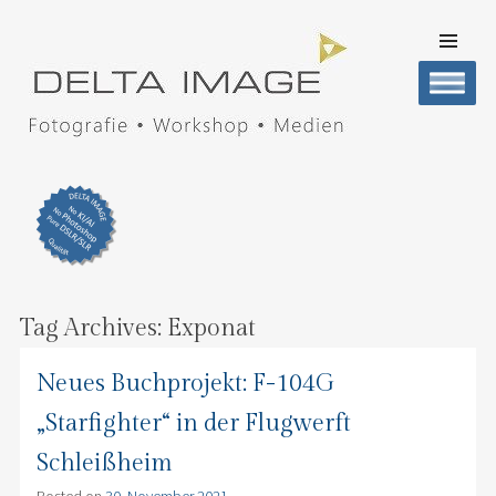
SKIP TO
CONTENT
Men
DELTA IMAGE
Professionelle Fotografie visuell erleben
Tag Archives:
Exponat
Neues Buchprojekt: F-104G
„Starfighter“ in der Flugwerft
Schleißheim