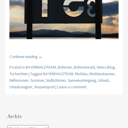
Continue reading
→
Posted in
BAYERWALDTEAM
,
Böhmen
,
Böhmerwald
,
News Blog
,
Tschechien
|
Tagged
BAYERWALDTEAM
,
Moldau
,
Moldaustausee
,
Reflexionen
,
Sommer
,
Südböhmen
,
Sunnenuntergang
,
Urlaub
,
Urlaubsregion
,
Wassersport
|
Leave a comment
Archiv
Archiv