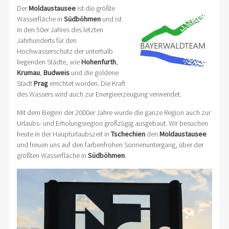
Der
Moldaustausee
ist die größte
Wasserfläche in
Südböhmen
und ist
in den 50er Jahres des letzten
Jahrhunderts für den
Hochwasserschutz der unterhalb
liegenden Städte, wie
Hohenfurth
,
Krumau
,
Budweis
und die goldene
Stadt
Prag
errichtet worden. Die Kraft
des Wassers wird auch zur Energieerzeugung verwendet.
Mit dem Beginn der 2000er Jahre wurde die ganze Region auch zur
Urlaubs- und Erholungsregion großzügig ausgebaut. Wir besuchen
heute in der Haupturlaubszeit in
Tschechien
den
Moldaustausee
und freuen uns auf den farbenfrohen Sonnenuntergang, über der
größten Wasserfläche in
Südböhmen
.