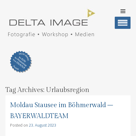
SKIP TO
CONTENT
Men
DELTA IMAGE
Professionelle Fotografie visuell erleben
Tag Archives:
Urlaubsregion
Moldau Stausee im Böhmerwald –
BAYERWALDTEAM
Posted on
23. August 2023