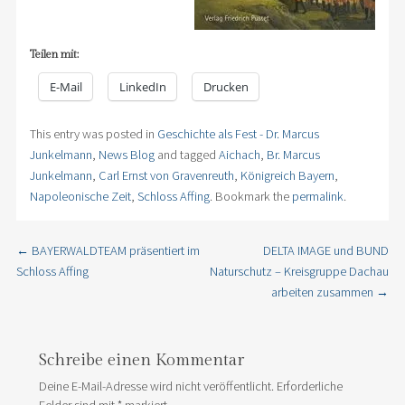
Teilen mit:
E-Mail
LinkedIn
Drucken
This entry was posted in
Geschichte als Fest - Dr. Marcus
Junkelmann
,
News Blog
and tagged
Aichach
,
Br. Marcus
Junkelmann
,
Carl Ernst von Gravenreuth
,
Königreich Bayern
,
Napoleonische Zeit
,
Schloss Affing
. Bookmark the
permalink
.
←
BAYERWALDTEAM präsentiert im
DELTA IMAGE und BUND
Post navigation
Schloss Affing
Naturschutz – Kreisgruppe Dachau
arbeiten zusammen
→
Schreibe einen Kommentar
Deine E-Mail-Adresse wird nicht veröffentlicht.
Erforderliche
Felder sind mit
*
markiert