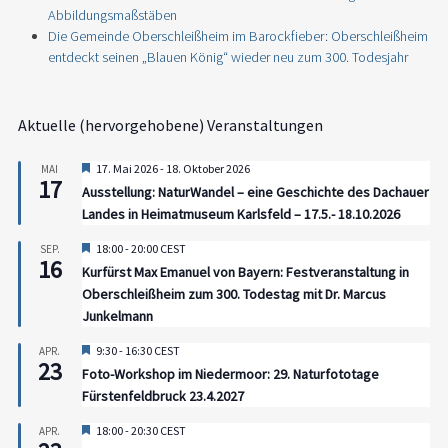
Abbildungsmaßstäben
Die Gemeinde Oberschleißheim im Barockfieber: Oberschleißheim
entdeckt seinen „Blauen König“ wieder neu zum 300. Todesjahr
Aktuelle (hervorgehobene) Veranstaltungen
Hervorgehoben
17. Mai 2026
-
18. Oktober 2026
MAI
17
Ausstellung: NaturWandel – eine Geschichte des Dachauer
Landes in Heimatmuseum Karlsfeld – 17.5.- 18.10.2026
Hervorgehoben
18:00
-
20:00
CEST
SEP.
16
Kurfürst Max Emanuel von Bayern: Festveranstaltung in
Oberschleißheim zum 300. Todestag mit Dr. Marcus
Junkelmann
Hervorgehoben
9:30
-
16:30
CEST
APR.
23
Foto-Workshop im Niedermoor: 29. Naturfototage
Fürstenfeldbruck 23.4.2027
Hervorgehoben
18:00
-
20:30
CEST
APR.