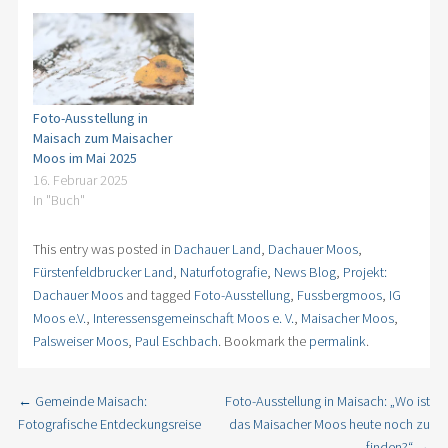
Foto-Ausstellung in
Maisach zum Maisacher
Moos im Mai 2025
16. Februar 2025
In "Buch"
This entry was posted in
Dachauer Land
,
Dachauer Moos
,
Fürstenfeldbrucker Land
,
Naturfotografie
,
News Blog
,
Projekt:
Dachauer Moos
and tagged
Foto-Ausstellung
,
Fussbergmoos
,
IG
Moos e.V.
,
Interessensgemeinschaft Moos e. V.
,
Maisacher Moos
,
Palsweiser Moos
,
Paul Eschbach
. Bookmark the
permalink
.
←
Gemeinde Maisach:
Foto-Ausstellung in Maisach: „Wo ist
Post navigation
Fotografische Entdeckungsreise
das Maisacher Moos heute noch zu
finden?“
→