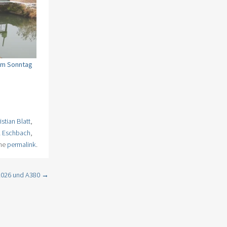
 am Sonntag
istian Blatt
,
l Eschbach
,
the
permalink
.
 2026 und A380
→