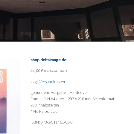
shop.deltaimage.de
44,00
€
Brutto inkl. MWSt
zzgl.
Versandkosten
gebundene Ausgabe – Hardcover
Format DIN A4 quer – 297 x 210 mm Seitenformat
288 Inhaltsseiten
4/4c Farbdruck
ISBN: 978-3-911461-00-9