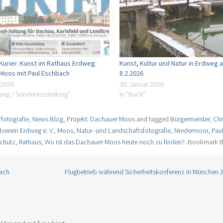
Kurier: Kunst im Rathaus Erdweg:
Kunst, Kultur und Natur in Erdweg
Moos mit Paul Eschbach
8.2.2026
 2026
30. Januar 2026
llung / Sonderausstellung"
In "Buch"
fotografie
,
News Blog
,
Projekt: Dachauer Moos
and tagged
Bürgermeister
,
Chr
verein Erdweg e. V.
,
Moos
,
Natur- und Landschaftsfotografie
,
Niedermoor
,
Pau
schutz
,
Rathaus
,
Wo ist das Dachauer Moos heute noch zu finden?
. Bookmark 
bach
Flugbetrieb während Sicherheitskonferenz in München