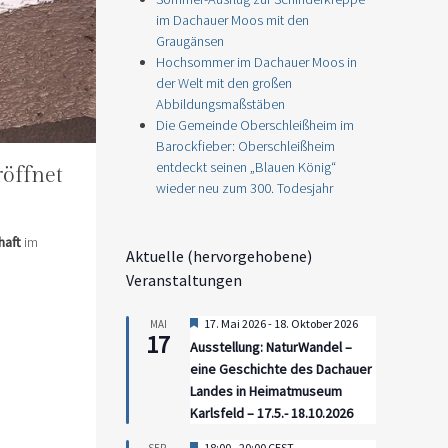
im Dachauer Moos mit den
Graugänsen
Hochsommer im Dachauer Moos in
der Welt mit den großen
Abbildungsmaßstäben
Die Gemeinde Oberschleißheim im
Barockfieber: Oberschleißheim
entdeckt seinen „Blauen König“
öffnet
wieder neu zum 300. Todesjahr
haft
im
Aktuelle (hervorgehobene)
Veranstaltungen
Hervorgehoben
17. Mai 2026
-
18. Oktober 2026
MAI
17
Ausstellung: NaturWandel –
eine Geschichte des Dachauer
Landes in Heimatmuseum
Karlsfeld – 17.5.- 18.10.2026
Hervorgehoben
18:00
-
20:00
CEST