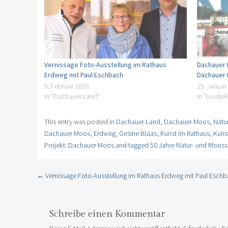
Vernissage Foto-Ausstellung im Rathaus
Dachauer 
Erdweg mit Paul Eschbach
Dachauer 
9. Februar 2026
25. Januar
In "Dachauer Land"
In "Ausste
This entry was posted in
Dachauer Land
,
Dachauer Moos
,
Natur
Dachauer Moos
,
Erdweg
,
Gesine Blaas
,
Kunst im Rathaus
,
Kunst
Projekt: Dachauer Moos and tagged 50 Jahre Natur- und Moos
←
Vernissage Foto-Ausstellung im Rathaus Erdweg mit Paul Esch
Post navigation
Schreibe einen Kommentar