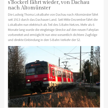
s’Bockerl fährt wieder, von Dachau
nach Altomünster
Die Ludwig Thoma Lokalbahn von Dachau nach Altomünster fährt
seit 1913 durch das Dachauer Land. Seit Mitte Dezember fährt die
Lokalbahn nun elektrisch als Teil des S-Bahn Netzes. Mehr als 6
Monate lang wurde die eingleisige Strecke auf den neuen Fahrplan
vorbereitet und ermöglicht nun eine wesentlich dichtere Zugfolge
und direkte Einbindung in den S-Bahn Verkehr der S2.