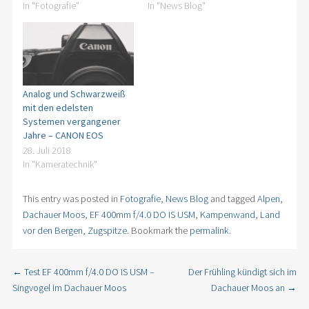
In "Fotografie"
In "News Blog"
Analog und Schwarzweiß
mit den edelsten
Systemen vergangener
Jahre – CANON EOS
28. Juli 2018
In "Kameratechnik"
This entry was posted in
Fotografie
,
News Blog
and tagged
Alpen
,
Dachauer Moos
,
EF 400mm f/4.0 DO IS USM
,
Kampenwand
,
Land
vor den Bergen
,
Zugspitze
. Bookmark the
permalink
.
←
Test EF 400mm f/4.0 DO IS USM –
Der Frühling kündigt sich im
Post navigation
Singvogel im Dachauer Moos
Dachauer Moos an
→