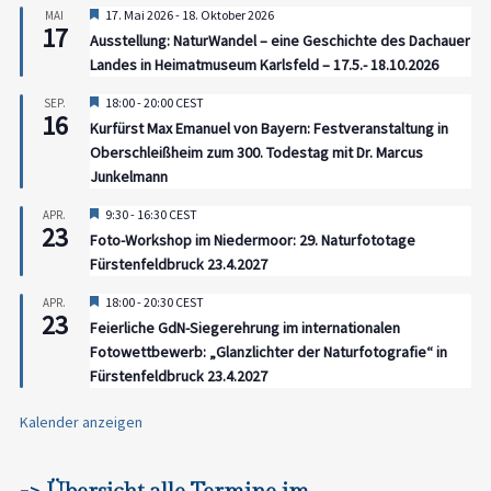
Hervorgehoben
17. Mai 2026
-
18. Oktober 2026
MAI
17
Ausstellung: NaturWandel – eine Geschichte des Dachauer
Landes in Heimatmuseum Karlsfeld – 17.5.- 18.10.2026
Hervorgehoben
18:00
-
20:00
CEST
SEP.
16
Kurfürst Max Emanuel von Bayern: Festveranstaltung in
Oberschleißheim zum 300. Todestag mit Dr. Marcus
Junkelmann
Hervorgehoben
9:30
-
16:30
CEST
APR.
23
Foto-Workshop im Niedermoor: 29. Naturfototage
Fürstenfeldbruck 23.4.2027
Hervorgehoben
18:00
-
20:30
CEST
APR.
23
Feierliche GdN-Siegerehrung im internationalen
Fotowettbewerb: „Glanzlichter der Naturfotografie“ in
Fürstenfeldbruck 23.4.2027
Kalender anzeigen