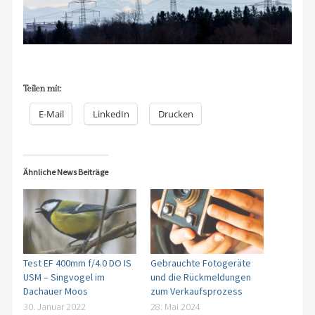
Teilen mit:
E-Mail
LinkedIn
Drucken
Ähnliche News Beiträge
Test EF 400mm f/4.0 DO IS
Gebrauchte Fotogeräte
USM – Singvogel im
und die Rückmeldungen
Dachauer Moos
zum Verkaufsprozess
30. Januar 2022
28. Mai 2024