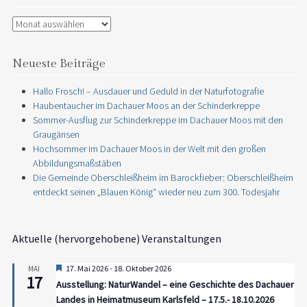
Archiv
Neueste Beiträge
Hallo Frosch! – Ausdauer und Geduld in der Naturfotografie
Haubentaucher im Dachauer Moos an der Schinderkreppe
Sommer-Ausflug zur Schinderkreppe im Dachauer Moos mit den
Graugänsen
Hochsommer im Dachauer Moos in der Welt mit den großen
Abbildungsmaßstäben
Die Gemeinde Oberschleißheim im Barockfieber: Oberschleißheim
entdeckt seinen „Blauen König“ wieder neu zum 300. Todesjahr
Aktuelle (hervorgehobene) Veranstaltungen
Hervorgehoben
17. Mai 2026
-
18. Oktober 2026
MAI
17
Ausstellung: NaturWandel – eine Geschichte des Dachauer
Landes in Heimatmuseum Karlsfeld – 17.5.- 18.10.2026