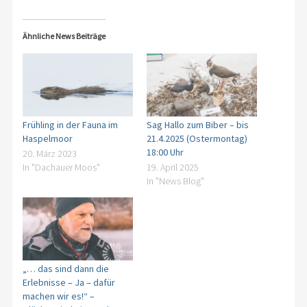
Ähnliche News Beiträge
Frühling in der Fauna im
Sag Hallo zum Biber – bis
Haspelmoor
21.4.2025 (Ostermontag)
18:00 Uhr
20. März 2023
In "Dachauer Moos"
19. April 2025
In "News Blog"
„… das sind dann die
Erlebnisse – Ja – dafür
machen wir es!“ –