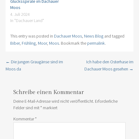
Glücksspirale im Dachauer
Moos
4. Juli 2024
In "Dachauer Land"
This entry was posted in
Dachauer Moos
,
News Blog
and tagged
Biber
,
Frühling
,
Moor
,
Moos
. Bookmark the
permalink
.
←
Die jungen Graugänse sind im
Ich habe den Osterhase im
Post navigation
Moos da
Dachauer Moos gesehen
→
Schreibe einen Kommentar
Deine E-Mail-Adresse wird nicht veröffentlicht.
Erforderliche
Felder sind mit
*
markiert
Kommentar
*