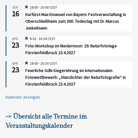
Hervorgehoben
18:00
-
20:00
CEST
SEP.
16
Kurfürst Max Emanuel von Bayern: Festveranstaltung in
Oberschleißheim zum 300. Todestag mit Dr. Marcus
Junkelmann
Hervorgehoben
9:30
-
16:30
CEST
APR.
23
Foto-Workshop im Niedermoor: 29. Naturfototage
Fürstenfeldbruck 23.4.2027
Hervorgehoben
18:00
-
20:30
CEST
APR.
23
Feierliche GdN-Siegerehrung im internationalen
Fotowettbewerb: „Glanzlichter der Naturfotografie“ in
Fürstenfeldbruck 23.4.2027
Kalender anzeigen
-> Übersicht alle Termine im
Veranstaltungskalender