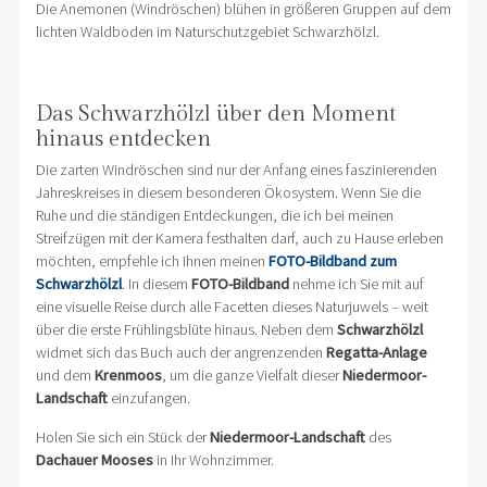
Die Anemonen (Windröschen) blühen in größeren Gruppen auf dem
lichten Waldboden im Naturschutzgebiet Schwarzhölzl.
Das Schwarzhölzl über den Moment
hinaus entdecken
Die zarten Windröschen sind nur der Anfang eines faszinierenden
Jahreskreises in diesem besonderen Ökosystem. Wenn Sie die
Ruhe und die ständigen Entdeckungen, die ich bei meinen
Streifzügen mit der Kamera festhalten darf, auch zu Hause erleben
möchten, empfehle ich Ihnen meinen
FOTO-Bildband zum
Schwarzhölzl
.
In diesem
FOTO-Bildband
nehme ich Sie mit auf
eine visuelle Reise durch alle Facetten dieses Naturjuwels – weit
über die erste Frühlingsblüte hinaus. Neben dem
Schwarzhölzl
widmet sich das Buch auch der angrenzenden
Regatta-Anlage
und dem
Krenmoos
, um die ganze Vielfalt dieser
Niedermoor-
Landschaft
einzufangen.
Holen Sie sich ein Stück der
Niedermoor-Landschaft
des
Dachauer Mooses
in Ihr Wohnzimmer.