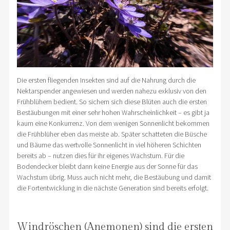
Die ersten fliegenden Insekten sind auf die Nahrung durch die
Nektarspender angewiesen und werden nahezu exklusiv von den
Frühblühern bedient. So sichern sich diese Blüten auch die ersten
Bestäubungen mit einer sehr hohen Wahrscheinlichkeit – es gibt ja
kaum eine Konkurrenz. Von dem wenigen Sonnenlicht bekommen
die Frühblüher eben das meiste ab. Später schatteten die Büsche
und Bäume das wertvolle Sonnenlicht in viel höheren Schichten
bereits ab – nutzen dies für ihr eigenes Wachstum. Für die
Bodendecker bleibt dann keine Energie aus der Sonne für das
Wachstum übrig. Muss auch nicht mehr, die Bestäubung und damit
die Fortentwicklung in die nächste Generation sind bereits erfolgt.
Windröschen (Anemonen) sind die ersten