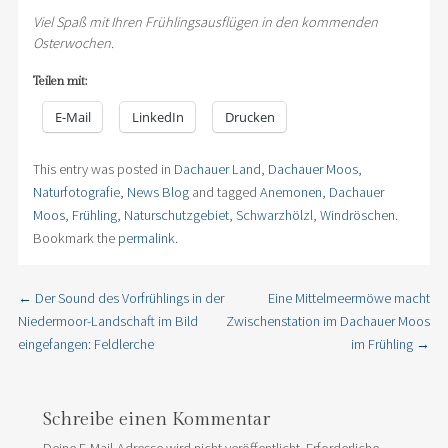
Viel Spaß mit Ihren Frühlingsausflügen in den kommenden
Osterwochen.
Teilen mit:
E-Mail
LinkedIn
Drucken
This entry was posted in
Dachauer Land
,
Dachauer Moos
,
Naturfotografie
,
News Blog
and tagged
Anemonen
,
Dachauer
Moos
,
Frühling
,
Naturschutzgebiet
,
Schwarzhölzl
,
Windröschen
.
Bookmark the
permalink
.
←
Der Sound des Vorfrühlings in der
Eine Mittelmeermöwe macht
Post navigation
Niedermoor-Landschaft im Bild
Zwischenstation im Dachauer Moos
eingefangen: Feldlerche
im Frühling
→
Schreibe einen Kommentar
Deine E-Mail-Adresse wird nicht veröffentlicht.
Erforderliche