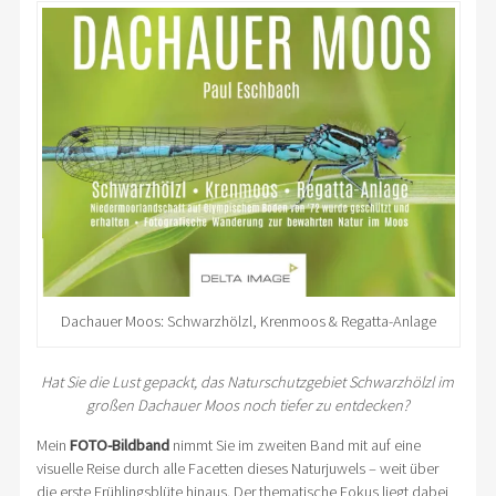
Dachauer Moos: Schwarzhölzl, Krenmoos & Regatta-Anlage
Hat Sie die Lust gepackt, das Naturschutzgebiet Schwarzhölzl im
großen Dachauer Moos noch tiefer zu entdecken?
Mein
FOTO-Bildband
nimmt Sie im zweiten Band mit auf eine
visuelle Reise durch alle Facetten dieses Naturjuwels – weit über
die erste Frühlingsblüte hinaus. Der thematische Fokus liegt dabei