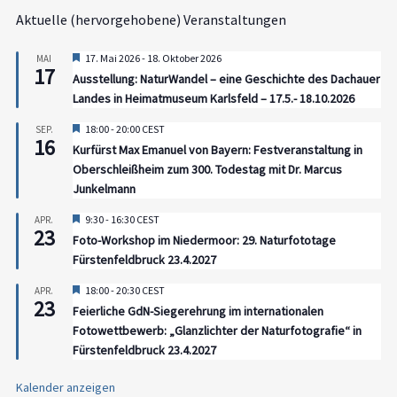
Aktuelle (hervorgehobene) Veranstaltungen
Hervorgehoben
17. Mai 2026
-
18. Oktober 2026
MAI
17
Ausstellung: NaturWandel – eine Geschichte des Dachauer
Landes in Heimatmuseum Karlsfeld – 17.5.- 18.10.2026
Hervorgehoben
18:00
-
20:00
CEST
SEP.
16
Kurfürst Max Emanuel von Bayern: Festveranstaltung in
Oberschleißheim zum 300. Todestag mit Dr. Marcus
Junkelmann
Hervorgehoben
9:30
-
16:30
CEST
APR.
23
Foto-Workshop im Niedermoor: 29. Naturfototage
Fürstenfeldbruck 23.4.2027
Hervorgehoben
18:00
-
20:30
CEST
APR.
23
Feierliche GdN-Siegerehrung im internationalen
Fotowettbewerb: „Glanzlichter der Naturfotografie“ in
Fürstenfeldbruck 23.4.2027
Kalender anzeigen