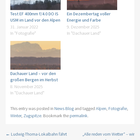
Test EF 400mm f/4.0 DO IS
Ein Dezembertag voller
USM im Land vor den Alpen
Energie und Farbe
31. Januar 2022
9. Dezember 2025
In "Fotografie"
In "Dachauer Land"
Dachauer Land – vor den
großen Bergen im Herbst
8. November 2025
In "Dachauer Land"
This entry was posted in
News Blog
and tagged
Alpen
,
Fotografie
,
Winter
,
Zugspitze
. Bookmark the
permalink
.
←
Ludwig-Thoma-Lokalbahn fährt
„Alle reden vom Wetter“ – wir
Post navigation