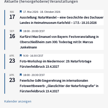
Aktuelle (hervorgehobene) Veranstaltungen
Hervorgehoben
17. Mai 2026
-
18. Oktober 2026
MAI
17
Ausstellung: NaturWandel – eine Geschichte des Dachauer
Landes in Heimatmuseum Karlsfeld – 17.5.- 18.10.2026
Hervorgehoben
18:00
-
20:00
CEST
SEP.
16
Kurfürst Max Emanuel von Bayern: Festveranstaltung in
Oberschleißheim zum 300. Todestag mit Dr. Marcus
Junkelmann
Hervorgehoben
9:30
-
16:30
CEST
APR.
23
Foto-Workshop im Niedermoor: 29. Naturfototage
Fürstenfeldbruck 23.4.2027
Hervorgehoben
18:00
-
20:30
CEST
APR.
23
Feierliche GdN-Siegerehrung im internationalen
Fotowettbewerb: „Glanzlichter der Naturfotografie“ in
Fürstenfeldbruck 23.4.2027
Kalender anzeigen