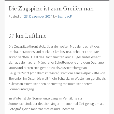
Die Zugspitze ist zum Greifen nah
Posted on
23. Dezember 2014
by
EschbacP
97 km Luftlinie
Die Zugspitze thront stolz über der weiten Mooslandschaft des
Dachauer Mooses und blickt 97 km bis ins Dachauer Land. Die
ersten sanften Hügel des Dachauer tertiären Hügellandes erhebt
sich aus der flachen Münchener Schotterebene und dem Dachauer
Moos und bieten sich gerade zu als Aussichtsberge an.
Bei guter Sicht (vor allem im Winter) steht die ganze Alpenkette von
Slovenien im Osten bis weit in die Schweiz im Westen aufgereiht als
Kulisse an einem schönen Sonnentag mit noch schönerem
Sonnenuntergang.
Im Winter ist der Sonnenuntergang im Verhältnis zur
Sonnenscheindauer deutlich länger – manchmal Zeit genug um als
Fotograf gleich mehrere Motive mitzunehmen.