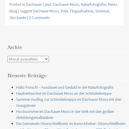
Posted in
Dachauer Land
,
Dachauer Moos
,
Naturfotografie
,
News
Blog
|
Tagged
Dachauer Moos
,
Ente
,
Flugaufnahme
,
Sommer
,
Stockente
|
2 Comments
Archiv
Archiv
Neueste Beiträge
Hallo Frosch! – Ausdauer und Geduld in der Naturfotografie
Haubentaucher im Dachauer Moos an der Schinderkreppe
Sommer-Ausflug zur Schinderkreppe im Dachauer Moos mit den
Graugänsen
Hochsommer im Dachauer Moos in der Welt mit den großen
Abbildungsmaßstäben
Die Gemeinde Oberschleißheim im Barockfieber: Oberschleißheim