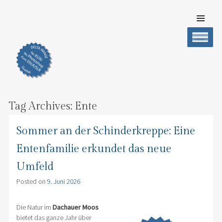
SKIP TO
CONTENT
DELTA IMAGE
Professionelle Fotografie visuell erleben
Men
Tag Archives:
Ente
Sommer an der Schinderkreppe: Eine
Entenfamilie erkundet das neue
Umfeld
Posted on
9. Juni 2026
Die Natur im
Dachauer Moos
bietet das ganze Jahr über