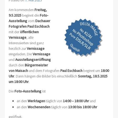
Posted on
7. Mai 2025
Am kommenden
Freitag,
9.5.2025
beginnt die
Foto-
Ausstellung
vom
Dachauer
Fotografen
Paul Eschbach
mit der
öffentlichen
Vernissage
, alle
Interessierten sind ganz
herzlich zur
Vernissage
eingeladen. Die
Vernissage
und
Ausstellungseröffnung
durch den
Bürgermeister
von Maisach
und dem Fotografen
Paul Eschbach
beginnt um
18:00
Uhr
. Dann hängen die Bilder bis einschließlich
Sonntag, 18.5.2025
um 18:00 Uhr
.
Die
Foto-Ausstellung
ist
an den
Werktagen
täglich von
14:00 – 18:00 Uhr
und
an den
Wochenenden
täglich von
13:00 bis 18:00 Uhr
geöffnet.