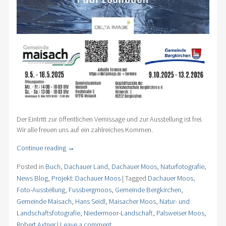
Der Eintritt zur öffentlichen Vernissage und zur Ausstellung ist frei.
Wir alle freuen uns auf ein zahlreiches Kommen.
Continue reading
→
Posted in
Buch
,
Dachauer Land
,
Dachauer Moos
,
Naturfotografie
,
News Blog
,
Projekt: Dachauer Moos
|
Tagged
Dachauer Moos
,
Foto-Ausstellung
,
Fussbergmoos
,
Gemeinde Bergkirchen
,
Gemeinde Maisach
,
Hans Seidl
,
Maisacher Moos
,
Natur- und
Landschaftsfotografie
,
Niedermoor-Landschaft
,
Palsweiser Moos
,
Robert Axtner
|
Leave a comment