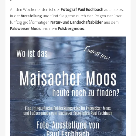
An den Wochenenden ist der
Fotograf Paul Eschbach
auch selbst
in der
Ausstellung
und führt Sie gerne durch den Reigen der über
fünfzig großformatigen
Natur- und Landschaftsbilder
aus dem
Palsweiser Moos
und dem
Fußbergmoos
.