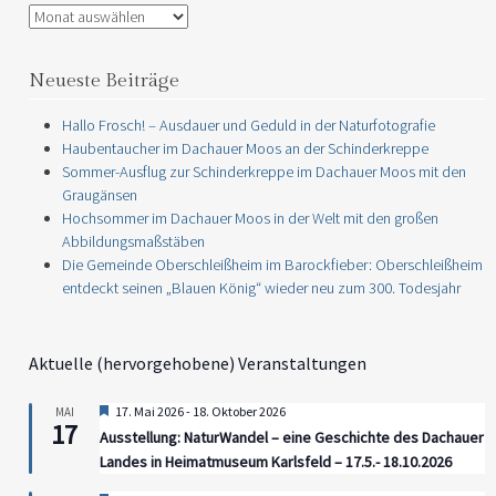
Archiv
Neueste Beiträge
Hallo Frosch! – Ausdauer und Geduld in der Naturfotografie
Haubentaucher im Dachauer Moos an der Schinderkreppe
Sommer-Ausflug zur Schinderkreppe im Dachauer Moos mit den
Graugänsen
Hochsommer im Dachauer Moos in der Welt mit den großen
Abbildungsmaßstäben
Die Gemeinde Oberschleißheim im Barockfieber: Oberschleißheim
entdeckt seinen „Blauen König“ wieder neu zum 300. Todesjahr
Aktuelle (hervorgehobene) Veranstaltungen
Hervorgehoben
17. Mai 2026
-
18. Oktober 2026
MAI
17
Ausstellung: NaturWandel – eine Geschichte des Dachauer
Landes in Heimatmuseum Karlsfeld – 17.5.- 18.10.2026