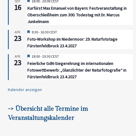
Hervorgehoben
18:00
-
20:00
CEST
SEP.
16
Kurfürst Max Emanuel von Bayern: Festveranstaltung in
Oberschleißheim zum 300. Todestag mit Dr. Marcus
Junkelmann
Hervorgehoben
9:30
-
16:30
CEST
APR.
23
Foto-Workshop im Niedermoor: 29. Naturfototage
Fürstenfeldbruck 23.4.2027
Hervorgehoben
18:00
-
20:30
CEST
APR.
23
Feierliche GdN-Siegerehrung im internationalen
Fotowettbewerb: „Glanzlichter der Naturfotografie“ in
Fürstenfeldbruck 23.4.2027
Kalender anzeigen
-> Übersicht alle Termine im
Veranstaltungskalender