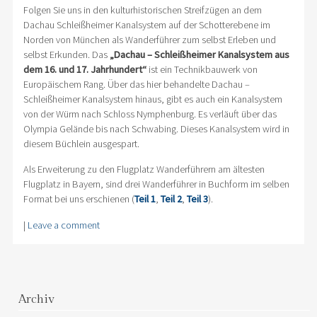
Folgen Sie uns in den kulturhistorischen Streifzügen an dem
Dachau Schleißheimer Kanalsystem auf der Schotterebene im
Norden von München als Wanderführer zum selbst Erleben und
selbst Erkunden. Das
„Dachau – Schleißheimer Kanalsystem aus
dem 16. und 17. Jahrhundert“
ist ein Technikbauwerk von
Europäischem Rang. Über das hier behandelte Dachau –
Schleißheimer Kanalsystem hinaus, gibt es auch ein Kanalsystem
von der Würm nach Schloss Nymphenburg. Es verläuft über das
Olympia Gelände bis nach Schwabing. Dieses Kanalsystem wird in
diesem Büchlein ausgespart.
Als Erweiterung zu den Flugplatz Wanderführern am ältesten
Flugplatz in Bayern, sind drei Wanderführer in Buchform im selben
Format bei uns erschienen (
Teil 1
,
Teil 2
,
Teil 3
).
|
Leave a comment
Archiv