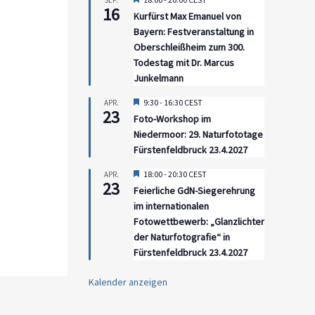
SEP.
16
Kurfürst Max Emanuel von
Bayern: Festveranstaltung in
Oberschleißheim zum 300.
Todestag mit Dr. Marcus
Junkelmann
Hervorgehoben
9:30
-
16:30
CEST
APR.
23
Foto-Workshop im
Niedermoor: 29. Naturfototage
Fürstenfeldbruck 23.4.2027
Hervorgehoben
18:00
-
20:30
CEST
APR.
23
Feierliche GdN-Siegerehrung
im internationalen
Fotowettbewerb: „Glanzlichter
der Naturfotografie“ in
Fürstenfeldbruck 23.4.2027
Kalender anzeigen