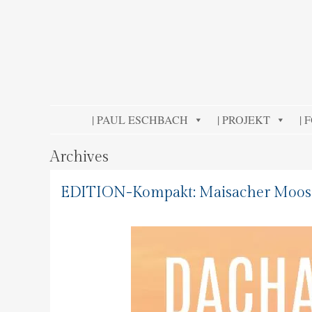
DELTA IMAGE
Professionelle Fotografie visuell erleben
SKIP TO CONTENT
| PAUL ESCHBACH
| PROJEKT
| 
Archives
EDITION-Kompakt: Maisacher Moos 