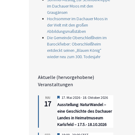
im Dachauer Moos mit den
Graugänsen
Hochsommer im Dachauer Moos in
der Welt mit den großen
Abbildungsmaßstäben
Die Gemeinde Oberschleißheim im
Barockfieber: Oberschleißheim
entdeckt seinen „Blauen König“
wieder neu zum 300. Todesjahr
Aktuelle (hervorgehobene)
Veranstaltungen
Hervorgehoben
17. Mai 2026
-
18. Oktober 2026
MAI
17
Ausstellung: NaturWandel –
eine Geschichte des Dachauer
Landes in Heimatmuseum
Karlsfeld – 17.5.- 18.10.2026
Hervorgehoben
18:00
-
20:00
CEST