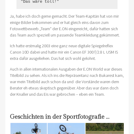
"Das wäre toll!"
Ja, habe ich doch gerne gemacht. Der Team-Kapitän hat von mir
einige Bilder bekommen und er hat gleich eins davon zum
Fotowettbewerb „Team“ der E.ON eingereicht, dafür hatten sich
das Team auch speziell um passende Teamkleidung gekümmert.
Ich hatte erstmalig 2003 eine ganz neue digitale Spiegelreflex
Canon 10D dabei und hatte mir ein Canon EF 300 f/2.8 L USM IS
extra dafür ausgeliehen. Das hat sich wohl gelohnt.
Auch in allen internationalen Ausgaben der E.ON World war dieses
Titelbild zu sehen. Als ich ins die Repräsentanz nach Bukarest kam,
war mein Titelbild auch schon da und die Vorstände waren dem
Berater eh etwas skeptisch gegenüber. Aber das war dann doch
der Knaller und das Eis war gebrochen – eben ein Team.
Geschichten in der Sportfotografie …