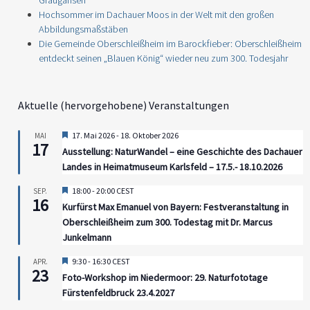
Graugänsen
Hochsommer im Dachauer Moos in der Welt mit den großen
Abbildungsmaßstäben
Die Gemeinde Oberschleißheim im Barockfieber: Oberschleißheim
entdeckt seinen „Blauen König“ wieder neu zum 300. Todesjahr
Aktuelle (hervorgehobene) Veranstaltungen
Hervorgehoben
17. Mai 2026
-
18. Oktober 2026
MAI
17
Ausstellung: NaturWandel – eine Geschichte des Dachauer
Landes in Heimatmuseum Karlsfeld – 17.5.- 18.10.2026
Hervorgehoben
18:00
-
20:00
CEST
SEP.
16
Kurfürst Max Emanuel von Bayern: Festveranstaltung in
Oberschleißheim zum 300. Todestag mit Dr. Marcus
Junkelmann
Hervorgehoben
9:30
-
16:30
CEST
APR.
23
Foto-Workshop im Niedermoor: 29. Naturfototage
Fürstenfeldbruck 23.4.2027