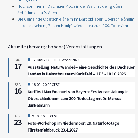
Hochsommer im Dachauer Moos in der Welt mit den großen
Abbildungsmaßstäben
Die Gemeinde Oberschleißheim im Barockfieber: Oberschleißheim
entdeckt seinen „Blauen König“ wieder neu zum 300. Todesjahr
Aktuelle (hervorgehobene) Veranstaltungen
Hervorgehoben
17. Mai 2026
-
18. Oktober 2026
MAI
17
Ausstellung: NaturWandel – eine Geschichte des Dachauer
Landes in Heimatmuseum Karlsfeld – 17.5.- 18.10.2026
Hervorgehoben
18:00
-
20:00
CEST
SEP.
16
Kurfürst Max Emanuel von Bayern: Festveranstaltung in
Oberschleißheim zum 300. Todestag mit Dr. Marcus
Junkelmann
Hervorgehoben
9:30
-
16:30
CEST
APR.
23
Foto-Workshop im Niedermoor: 29. Naturfototage
Fürstenfeldbruck 23.4.2027