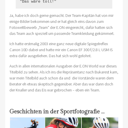
"Das wäre toll!"
Ja, habe ich doch gerne gemacht. Der Team-Kapitän hat von mir
einige Bilder bekommen und er hat gleich eins davon zum
Fotowettbewerb „Team“ der E.ON eingereicht, dafür hatten sich
das Team auch speziell um passende Teamkleidung gekümmert.
Ich hatte erstmalig 2003 eine ganz neue digitale Spiegelreflex
Canon 10D dabei und hatte mir ein Canon EF 300 f/2.8 L USM IS
extra dafür ausgeliehen. Das hat sich wohl gelohnt.
Auch in allen internationalen Ausgaben der E.ON World war dieses
Titelbild zu sehen. Als ich ins die Repräsentanz nach Bukarest kam,
war mein Titelbild auch schon da und die Vorstände waren dem
Berater eh etwas skeptisch gegenüber. Aber das war dann doch
der Knaller und das Eis war gebrochen – eben ein Team.
Geschichten in der Sportfotografie …