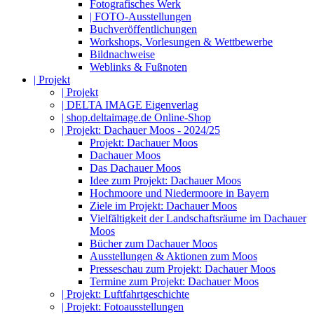
Fotografisches Werk
| FOTO-Ausstellungen
Buchveröffentlichungen
Workshops, Vorlesungen & Wettbewerbe
Bildnachweise
Weblinks & Fußnoten
| Projekt
| Projekt
| DELTA IMAGE Eigenverlag
| shop.deltaimage.de Online-Shop
| Projekt: Dachauer Moos - 2024/25
Projekt: Dachauer Moos
Dachauer Moos
Das Dachauer Moos
Idee zum Projekt: Dachauer Moos
Hochmoore und Niedermoore in Bayern
Ziele im Projekt: Dachauer Moos
Vielfältigkeit der Landschaftsräume im Dachauer
Moos
Bücher zum Dachauer Moos
Ausstellungen & Aktionen zum Moos
Presseschau zum Projekt: Dachauer Moos
Termine zum Projekt: Dachauer Moos
| Projekt: Luftfahrtgeschichte
| Projekt: Fotoausstellungen