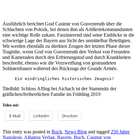
Ausführlich berichtet Graf Casimir von Gravenreuth über die
Schlachten von Polozk, bei denen ihm als Artilleriekommandanten
eine wichtige Rolle zukam. Faszinierend sind seine Einblicke in die
schwierige Lage der Bayern aus Sicht des unmittelbar Beteiligten.
Wir werden ebenfalls zu direkten Zeugen der letzten Phase dieser
Tragödie, wenn Graf von Gravenreuth den Verlust von Freunden
und Kameraden durch den Erfrierungstod und durch Krankheiten
beschreibt, ebenso wie die Verzweiflung von gestrandeten
Soldatenfrauen während des Rückzugs der Grande Armée.
Ein eindringliches historisches Zeugnis!
Titelbild: Schloss Affing bei Aichach ist der Stammsitz der
gräflichen/freiherrlichen Familie im Frühling 2019
Teilen mit:
E-Mail
LinkedIn
Drucken
This entry was posted in
Buch
,
News Blog
and tagged
250 Jahre
Napoleon
,
Alliatera Verlag
,
Bayern
,
Buch
,
Casimir von