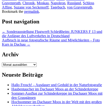
Gravenreuth
,
Chronik
,
Moskau
,
Napoleon
,
Russland
,
Schloss
Affing
,
Suzane von Seckenorff
,
Tagebuch
,
von Gravenreuth
.
Bookmark the
permalink
.
Post navigation
←
Sonderausstellung Flugwerft Schleißheim: JUNKERS F 13 und
die Anfänge des Luftverkehrs in Deutschland
Aufbruch in neue fotografische Räume und Möglichkeiten – Foto
Kurs in Dachau
→
Archiv
Archiv
Neueste Beiträge
Hallo Frosch! – Ausdauer und Geduld in der Naturfotografie
Haubentaucher im Dachauer Moos an der Schinderkreppe
Sommer-Ausflug zur Schinderkreppe im Dachauer Moos mit
den Graugänsen
Hochsommer im Dachauer Moos in der Welt mit den großen