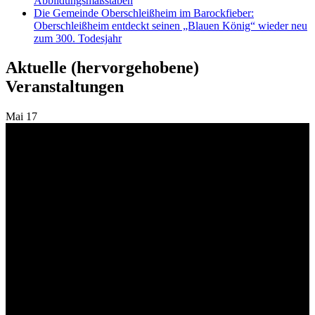
Abbildungsmaßstäben
Die Gemeinde Oberschleißheim im Barockfieber:
Oberschleißheim entdeckt seinen „Blauen König“ wieder neu
zum 300. Todesjahr
Aktuelle (hervorgehobene)
Veranstaltungen
Mai
17