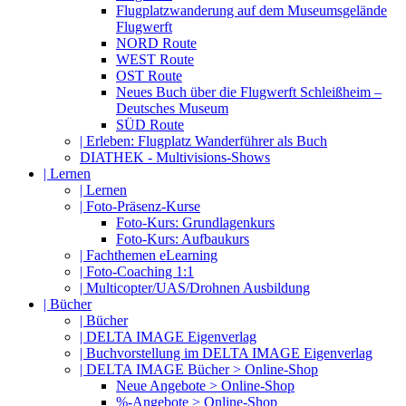
Flugplatzwanderung auf dem Museumsgelände
Flugwerft
NORD Route
WEST Route
OST Route
Neues Buch über die Flugwerft Schleißheim –
Deutsches Museum
SÜD Route
| Erleben: Flugplatz Wanderführer als Buch
DIATHEK - Multivisions-Shows
| Lernen
| Lernen
| Foto-Präsenz-Kurse
Foto-Kurs: Grundlagenkurs
Foto-Kurs: Aufbaukurs
| Fachthemen eLearning
| Foto-Coaching 1:1
| Multicopter/UAS/Drohnen Ausbildung
| Bücher
| Bücher
| DELTA IMAGE Eigenverlag
| Buchvorstellung im DELTA IMAGE Eigenverlag
| DELTA IMAGE Bücher > Online-Shop
Neue Angebote > Online-Shop
%-Angebote > Online-Shop