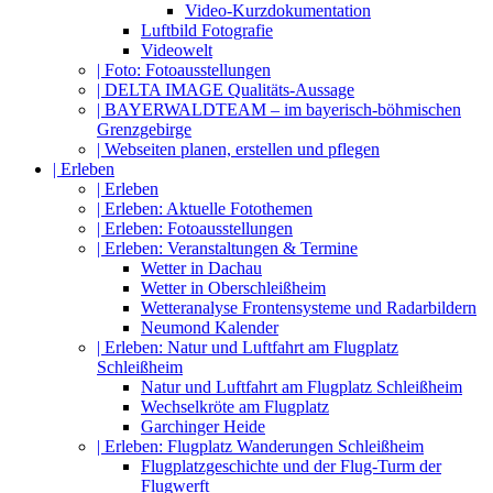
Video-Kurzdokumentation
Luftbild Fotografie
Videowelt
| Foto: Fotoausstellungen
| DELTA IMAGE Qualitäts-Aussage
| BAYERWALDTEAM – im bayerisch-böhmischen
Grenzgebirge
| Webseiten planen, erstellen und pflegen
| Erleben
| Erleben
| Erleben: Aktuelle Fotothemen
| Erleben: Fotoausstellungen
| Erleben: Veranstaltungen & Termine
Wetter in Dachau
Wetter in Oberschleißheim
Wetteranalyse Frontensysteme und Radarbildern
Neumond Kalender
| Erleben: Natur und Luftfahrt am Flugplatz
Schleißheim
Natur und Luftfahrt am Flugplatz Schleißheim
Wechselkröte am Flugplatz
Garchinger Heide
| Erleben: Flugplatz Wanderungen Schleißheim
Flugplatzgeschichte und der Flug-Turm der
Flugwerft