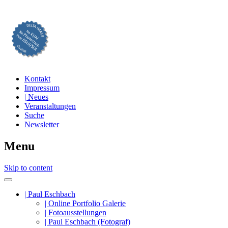
Professionelle Fotografie visuell erleben
DELTA IMAGE
Kontakt
Impressum
| Neues
Veranstaltungen
Suche
Newsletter
Menu
Skip to content
| Paul Eschbach
| Online Portfolio Galerie
| Fotoausstellungen
| Paul Eschbach (Fotograf)