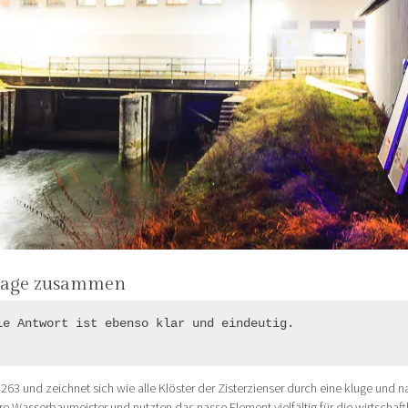
otage zusammen
e Antwort ist ebenso klar und eindeutig.

263 und zeichnet sich wie alle Klöster der Zisterzienser durch eine kluge und n
 Wasserbaumeister und nutzten das nasse Element vielfältig für die wirtschaft