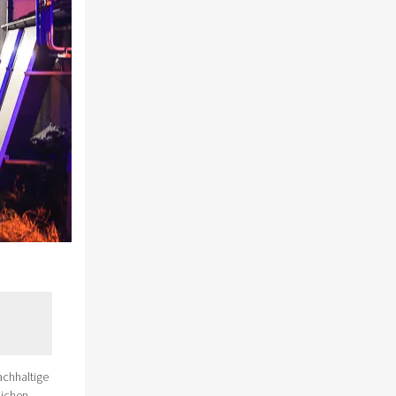
achhaltige
lichen