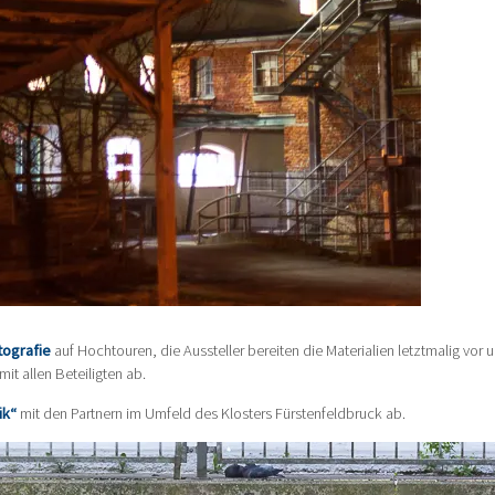
tografie
auf Hochtouren, die Aussteller bereiten die Materialien letztmalig vor 
t allen Beteiligten ab.
ik“
mit den Partnern im Umfeld des Klosters Fürstenfeldbruck ab.