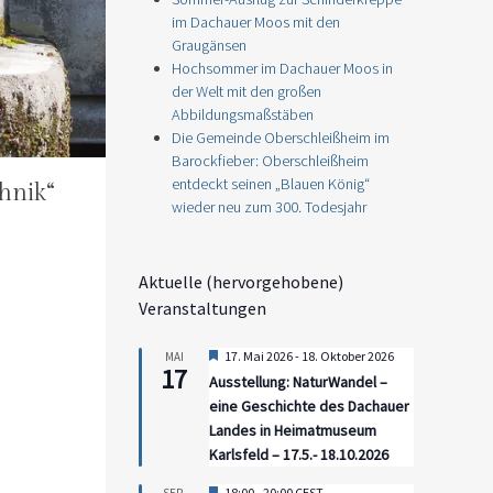
im Dachauer Moos mit den
Graugänsen
Hochsommer im Dachauer Moos in
der Welt mit den großen
Abbildungsmaßstäben
Die Gemeinde Oberschleißheim im
Barockfieber: Oberschleißheim
entdeckt seinen „Blauen König“
hnik“
wieder neu zum 300. Todesjahr
Aktuelle (hervorgehobene)
Veranstaltungen
Hervorgehoben
17. Mai 2026
-
18. Oktober 2026
MAI
17
Ausstellung: NaturWandel –
eine Geschichte des Dachauer
Landes in Heimatmuseum
Karlsfeld – 17.5.- 18.10.2026
Hervorgehoben
18:00
-
20:00
CEST