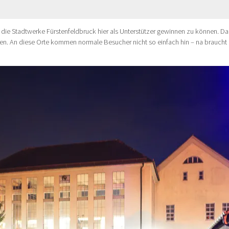
die Stadtwerke Fürstenfeldbruck hier als Unterstützer gewinnen zu können. Da
en. An diese Orte kommen normale Besucher nicht so einfach hin – na braucht 