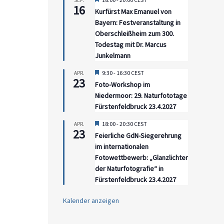
SEP.
16
Kurfürst Max Emanuel von
Bayern: Festveranstaltung in
Oberschleißheim zum 300.
Todestag mit Dr. Marcus
Junkelmann
Hervorgehoben
9:30
-
16:30
CEST
APR.
23
Foto-Workshop im
Niedermoor: 29. Naturfototage
Fürstenfeldbruck 23.4.2027
Hervorgehoben
18:00
-
20:30
CEST
APR.
23
Feierliche GdN-Siegerehrung
im internationalen
Fotowettbewerb: „Glanzlichter
der Naturfotografie“ in
Fürstenfeldbruck 23.4.2027
Kalender anzeigen