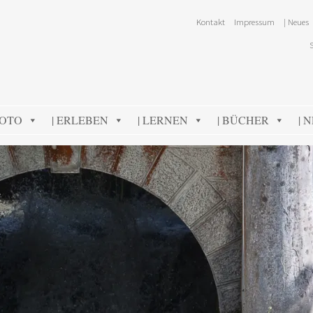
Kontakt
Impressum
| Neues
FOTO
| ERLEBEN
| LERNEN
| BÜCHER
| 