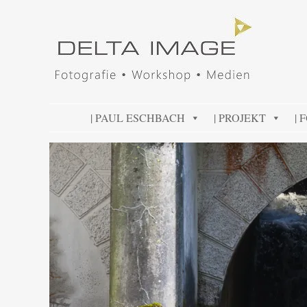
DELTA IMAGE
Professionelle Fotografie visuell erleben
SKIP TO CONTENT
| PAUL ESCHBACH
| PROJEKT
| 