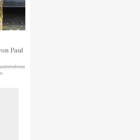
von Paul
ngsunternehmen
um