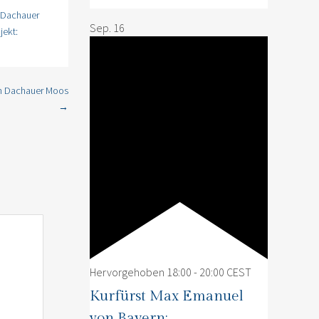
: Dachauer
Sep.
16
jekt:
im Dachauer Moos
→
Hervorgehoben
18:00
-
20:00
CEST
Kurfürst Max Emanuel
von Bayern: