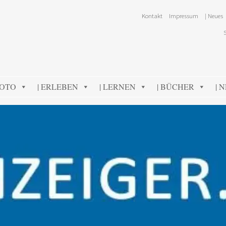
Kontakt
Impressum
| Neues
FOTO
| ERLEBEN
| LERNEN
| BÜCHER
| 