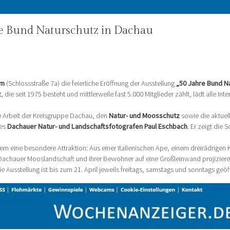
e Bund Naturschutz in Dachau
rm
(Schlossstraße 7a) die feierliche Eröffnung der Ausstellung
„50 Jahre Bund Na
z
, die seit 1975 besteht und mittlerweile fast 5.000 Mitglieder zählt, lädt alle Inte
e Arbeit der Kreisgruppe Dachau, den
Natur- und Moosschutz
sowie die aktuell
des
Dachauer Natur- und Landschaftsfotografen Paul Eschbach
. Er zeigt die 
dem eine besondere Attraktion: Aus einer italienischen Ape, einem dreirädrigen K
 Dachauer Mooslandschaft und ihrer Bewohner auf eine Großleinwand projiziere
 Die Ausstellung ist bis zum 21. April jeweils freitags, samstags und sonntags geöf