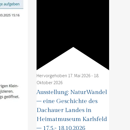
Hervorgehoben
17. Mai 2026
-
18.
Oktober 2026
Ausstellung: NaturWandel
– eine Geschichte des
Dachauer Landes in
Heimatmuseum Karlsfeld
– 17.5.- 18.10.2026