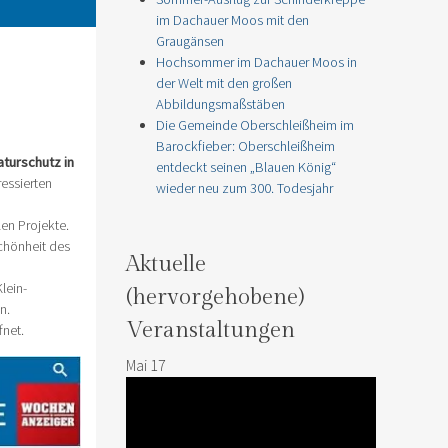
im Dachauer Moos mit den
Graugänsen
Hochsommer im Dachauer Moos in
der Welt mit den großen
Abbildungsmaßstäben
Die Gemeinde Oberschleißheim im
Barockfieber: Oberschleißheim
turschutz in
entdeckt seinen „Blauen König“
ressierten
wieder neu zum 300. Todesjahr
en Projekte.
Schönheit des
Aktuelle
lein-
(hervorgehobene)
n.
Veranstaltungen
fnet.
Mai
17