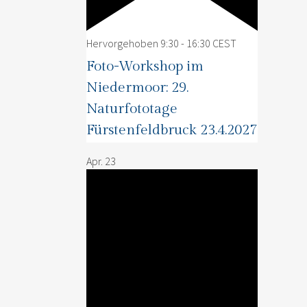
Hervorgehoben
9:30
-
16:30
CEST
Foto-Workshop im
Niedermoor: 29.
Naturfototage
Fürstenfeldbruck 23.4.2027
Apr.
23