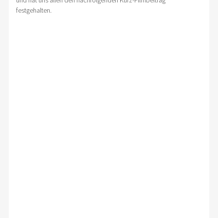
und hat uns allen den nachfolgenden Kurz-Filmbeitrag
festgehalten.