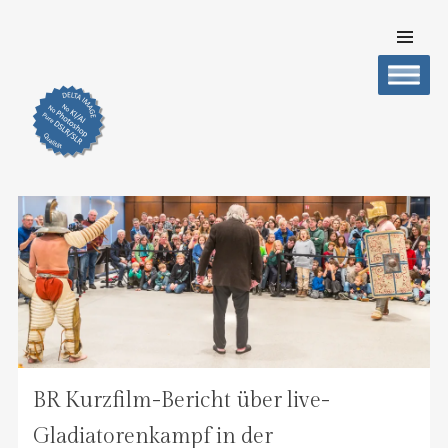
SKIP TO
CONTENT
DELTA IMAGE
Professionelle Fotografie visuell erleben
Men
BR Kurzfilm-Bericht über live-
Gladiatorenkampf in der