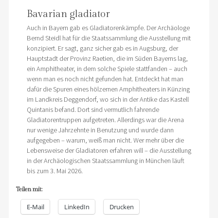
Bavarian gladiator
Auch in Bayern gab es Gladiatorenkämpfe. Der Archäologe
Bernd Steidl hat für die Staatssammlung die Ausstellung mit
konzipiert. Er sagt, ganz sicher gab es in Augsburg, der
Hauptstadt der Provinz Raetien, die im Süden Bayerns lag,
ein Amphitheater, in dem solche Spiele stattfanden – auch
wenn man es noch nicht gefunden hat. Entdeckt hat man
dafür die Spuren eines hölzernen Amphitheaters in Künzing
im Landkreis Deggendorf, wo sich in der Antike das Kastell
Quintanis befand. Dort sind vermutlich fahrende
Gladiatorentruppen aufgetreten. Allerdings war die Arena
nur wenige Jahrzehnte in Benutzung und wurde dann
aufgegeben – warum, weiß man nicht. Wer mehr über die
Lebensweise der Gladiatoren erfahren will – die Ausstellung
in der Archäologischen Staatssammlung in München läuft
bis zum 3. Mai 2026.
Teilen mit:
E-Mail
LinkedIn
Drucken