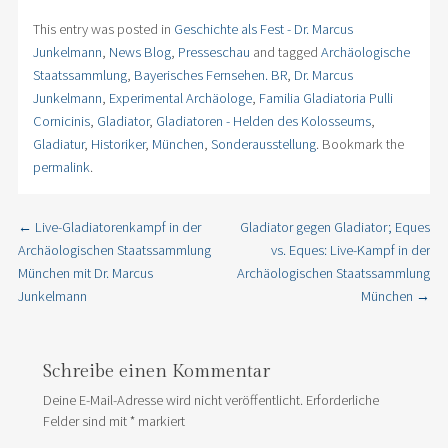
This entry was posted in
Geschichte als Fest - Dr. Marcus
Junkelmann
,
News Blog
,
Presseschau
and tagged
Archäologische
Staatssammlung
,
Bayerisches Fernsehen. BR
,
Dr. Marcus
Junkelmann
,
Experimental Archäologe
,
Familia Gladiatoria Pulli
Cornicinis
,
Gladiator
,
Gladiatoren - Helden des Kolosseums
,
Gladiatur
,
Historiker
,
München
,
Sonderausstellung
. Bookmark the
permalink
.
←
Live-Gladiatorenkampf in der
Gladiator gegen Gladiator; Eques
Post navigation
Archäologischen Staatssammlung
vs. Eques: Live-Kampf in der
München mit Dr. Marcus
Archäologischen Staatssammlung
Junkelmann
München
→
Schreibe einen Kommentar
Deine E-Mail-Adresse wird nicht veröffentlicht.
Erforderliche
Felder sind mit
*
markiert