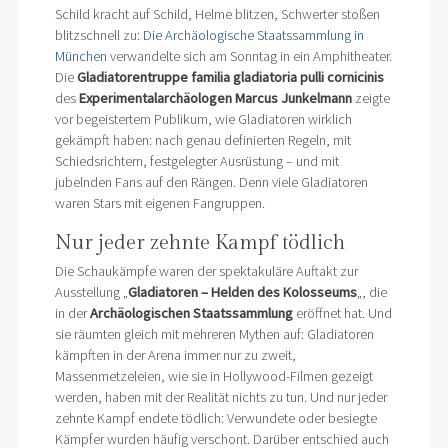
Schild kracht auf Schild, Helme blitzen, Schwerter stoßen
blitzschnell zu:
Die Archäologische Staatssammlung in
München
verwandelte sich am Sonntag in ein Amphitheater.
Die
Gladiatorentruppe familia gladiatoria pulli cornicinis
des
Experimentalarchäologen Marcus Junkelmann
zeigte
vor begeistertem Publikum, wie Gladiatoren wirklich
gekämpft haben: nach genau definierten Regeln, mit
Schiedsrichtern, festgelegter Ausrüstung – und mit
jubelnden Fans auf den Rängen. Denn viele Gladiatoren
waren Stars mit eigenen Fangruppen.
Nur jeder zehnte Kampf tödlich
Die Schaukämpfe waren der spektakuläre Auftakt zur
Ausstellung „
Gladiatoren – Helden des Kolosseums
„, die
in der
Archäologischen Staatssammlung
eröffnet hat. Und
sie räumten gleich mit mehreren Mythen auf: Gladiatoren
kämpften in der Arena immer nur zu zweit,
Massenmetzeleien, wie sie in Hollywood-Filmen gezeigt
werden, haben mit der Realität nichts zu tun. Und nur jeder
zehnte Kampf endete tödlich: Verwundete oder besiegte
Kämpfer wurden häufig verschont. Darüber entschied auch