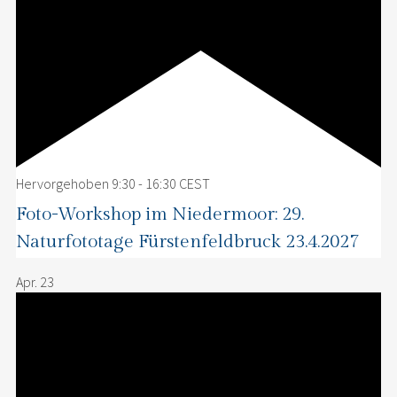
Hervorgehoben
9:30
-
16:30
CEST
Foto-Workshop im Niedermoor: 29.
Naturfototage Fürstenfeldbruck 23.4.2027
Apr.
23