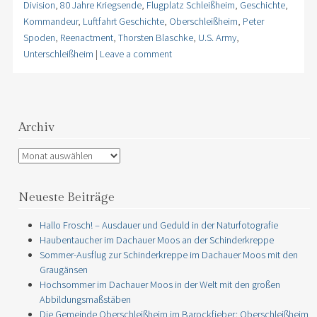
Division
,
80 Jahre Kriegsende
,
Flugplatz Schleißheim
,
Geschichte
,
Kommandeur
,
Luftfahrt Geschichte
,
Oberschleißheim
,
Peter
Spoden
,
Reenactment
,
Thorsten Blaschke
,
U.S. Army
,
Unterschleißheim
|
Leave a comment
Archiv
Archiv
Neueste Beiträge
Hallo Frosch! – Ausdauer und Geduld in der Naturfotografie
Haubentaucher im Dachauer Moos an der Schinderkreppe
Sommer-Ausflug zur Schinderkreppe im Dachauer Moos mit den
Graugänsen
Hochsommer im Dachauer Moos in der Welt mit den großen
Abbildungsmaßstäben
Die Gemeinde Oberschleißheim im Barockfieber: Oberschleißheim