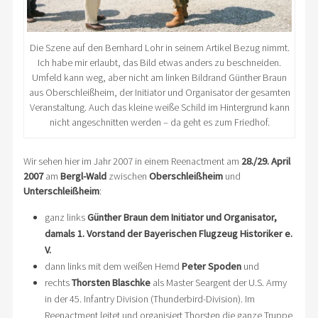
Die Szene auf den Bernhard Lohr in seinem Artikel Bezug nimmt.
Ich habe mir erlaubt, das Bild etwas anders zu beschneiden.
Umfeld kann weg, aber nicht am linken Bildrand Günther Braun
aus Oberschleißheim, der Initiator und Organisator der gesamten
Veranstaltung. Auch das kleine weiße Schild im Hintergrund kann
nicht angeschnitten werden – da geht es zum Friedhof.
Wir sehen hier im Jahr 2007 in einem Reenactment am
28./29. April
2007
am
Bergl-Wald
zwischen
Oberschleißheim
und
Unterschleißheim
:
ganz links
Günther Braun dem Initiator und Organisator,
damals 1. Vorstand der Bayerischen Flugzeug Historiker e.
V.
dann links mit dem weißen Hemd
Peter Spoden
und
rechts
Thorsten Blaschke
als Master Seargent der U.S. Army
in der 45. Infantry Division (Thunderbird-Division). Im
Reenactment leitet und organisiert Thorsten die ganze Truppe