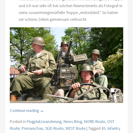
und ich war sehr oft bei solchen Reenectments als Fotograf in
seine zusammengewürfelte Truppe „embedded“. So haben
wir schöne Zeiten gemeinsam verbracht.
Continue reading
→
Posted in
Flugplatzwanderung
,
News Blog
,
NORD Route
,
OST
Route
,
Presseschau
,
SÜD Route
,
WEST Route
|
Tagged
45. Infantry