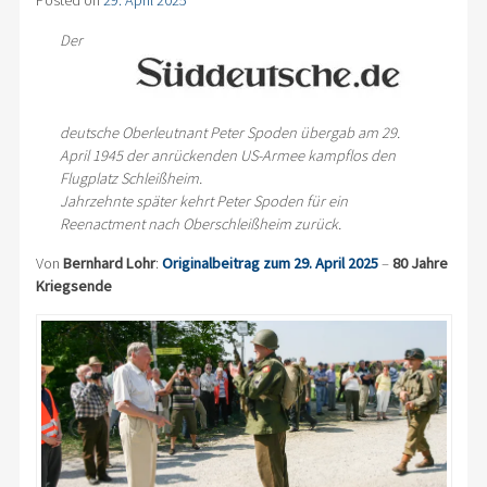
Posted on
29. April 2025
Der
deutsche Oberleutnant Peter Spoden übergab am 29.
April 1945 der anrückenden US-Armee kampflos den
Flugplatz Schleißheim.
Jahrzehnte später kehrt Peter Spoden für ein
Reenactment nach Oberschleißheim zurück.
Von
Bernhard Lohr
:
Originalbeitrag zum 29. April 2025
–
80 Jahre
Kriegsende