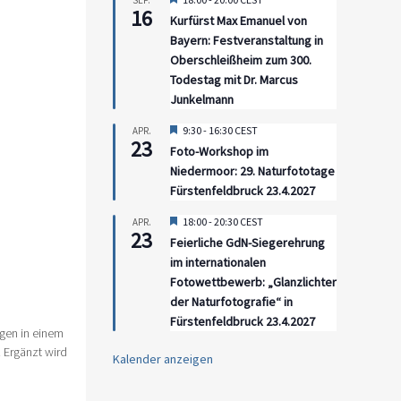
SEP.
16
Kurfürst Max Emanuel von
Bayern: Festveranstaltung in
Oberschleißheim zum 300.
Todestag mit Dr. Marcus
Junkelmann
Hervorgehoben
9:30
-
16:30
CEST
APR.
23
Foto-Workshop im
Niedermoor: 29. Naturfototage
Fürstenfeldbruck 23.4.2027
Hervorgehoben
18:00
-
20:30
CEST
APR.
23
Feierliche GdN-Siegerehrung
im internationalen
Fotowettbewerb: „Glanzlichter
der Naturfotografie“ in
Fürstenfeldbruck 23.4.2027
gen in einem
 Ergänzt wird
Kalender anzeigen