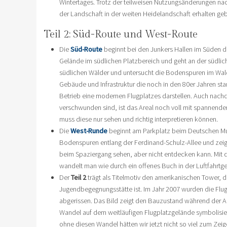
Wintertages. Trotz der teilweisen Nutzungsänderungen nac
der Landschaft in der weiten Heidelandschaft erhalten geb
Teil 2: Süd-Route und West-Route
Die
Süd-Route
beginnt bei den Junkers Hallen im Süden de
Gelände im südlichen Platzbereich und geht an der südlic
südlichen Wälder und untersucht die Bodenspuren im Wal
Gebäude und Infrastruktur die noch in den 80er Jahren st
Betrieb eine modernen Flugplatzes darstellen. Auch nachd
verschwunden sind, ist das Areal noch voll mit spannend
muss diese nur sehen und richtig interpretieren können.
Die
West-Runde
beginnt am Parkplatz beim Deutschen Mu
Bodenspuren entlang der Ferdinand-Schulz-Allee und zeig
beim Spaziergang sehen, aber nicht entdecken kann. Mit
wandelt man wie durch ein offenes Buch in der Luftfahrtge
Der
Teil 2
trägt als Titelmotiv den amerikanischen Tower, der
Jugendbegegnungsstätte ist. Im Jahr 2007 wurden die Fl
abgerissen. Das Bild zeigt den Bauzustand während der A
Wandel auf dem weitläufigen Flugplatzgelände symbolis
ohne diesen Wandel hätten wir jetzt nicht so viel zum Zeig