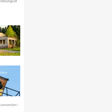
itläufigkeit
 spannendem –