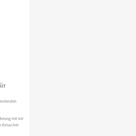
ür
findenden
derung mit mir
en Besucher