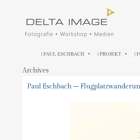
DELTA IMAGE
Professionelle Fotografie visuell erleben
SKIP TO CONTENT
| PAUL ESCHBACH
| PROJEKT
| 
Archives
Paul Eschbach – Flugplatzwanderun