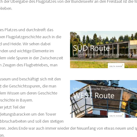
h der Übergabe des Flugplatzes von der Bundeswehr an den Freistaat ist die We
lieben.
s Platzes und durchstreift das
hen Flugplatzgeschichte auch in die
d und Heide. Wir sehen dabei
anden und wichtige Elemente im
em viele Spuren in der Zwischenzeit
en Zeugen des Flugbetriebes, man
seum und beschäftigt sich mit den
t die Geschichtsspuren, die man
 dem Wissen um deren Geschichte
schichte in Bayern.
 jetzt Teil der
ugleitungsbaracken um den Tower
bbrucharbeiten und soll den stetigen
ieren. Jedes Ende war auch immer wieder der Neuanfang von etwas neuen und
en.