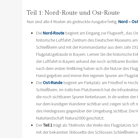
Teil 1: Nord-Route und Ost-Route
Nun sind alle 4 Routen als gedruckte Ausgabe fertig.
Nord
–
Os
Die
Nord-Route
beginnt am Eingang zur Flugwerft, das Or
historische Luftfahrt Zentrum des Deutschen Museums am 
Schleißheim und mit der Kommandantur aus dem Jahr 1912 
Flugplatzgebäude in Bayern. Lernen Sie die historische E
der Luftfahrt in Bayern anhand der noch sichtbaren Bode
nach dem ersten Weltkrieg haben sich die Nutzer des Flugp
Hand gegeben und immer ihre eigenen Spuren am Flugplatz
Die
Ost-Runde
beginnt am Parkplatz am Friedhof in Hoch
Schleißheim. Im östlichen Platzbereich hat die Infrastruktu
die noch sichtbaren Spuren hinterlassen. In de weiten der
nur dem kundigen Wanderer sichtbar und zeigen sich oft
des Heidegrases gegenüber der Umgebung sichtbar. Die He
Naturlandschaft Natura2000 geschützt.
Der
Teil 1
trägt als Titelmotiv die Weite des Flugplatzes S
mit der bekannten Shilouette des Schlosses Schleißheim un