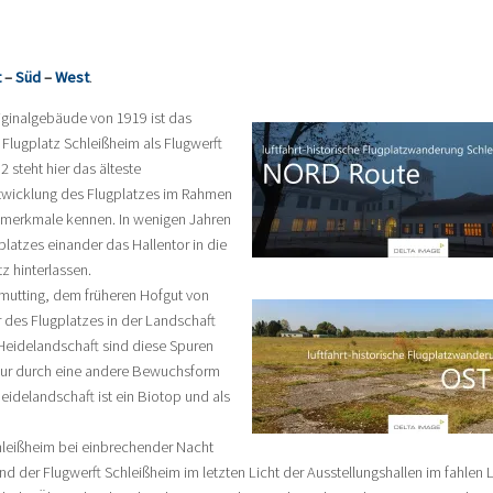
t
–
Süd
–
West
.
iginalgebäude von 1919 ist das
Flugplatz Schleißheim als Flugwerft
steht hier das älteste
ntwicklung des Flugplatzes im Rahmen
nmerkmale kennen. In wenigen Jahren
latzes einander das Hallentor in die
 hinterlassen.
mutting, dem früheren Hofgut von
r des Flugplatzes in der Landschaft
 Heidelandschaft sind diese Spuren
 nur durch eine andere Bewuchsform
idelandschaft ist ein Biotop und als
chleißheim bei einbrechender Nacht
d der Flugwerft Schleißheim im letzten Licht der Ausstellungshallen im fahlen L