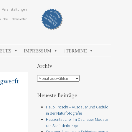
Veranstaltungen
Suche
Newsletter
NEUES
IMPRESSUM
| TERMINE
Archiv
Archiv
gwerft
Neueste Beiträge
Hallo Frosch! – Ausdauer und Geduld
in der Naturfotografie
Haubentaucher im Dachauer Moos an
der Schinderkreppe
Sommer-Ausflug zur Schinderkreppe