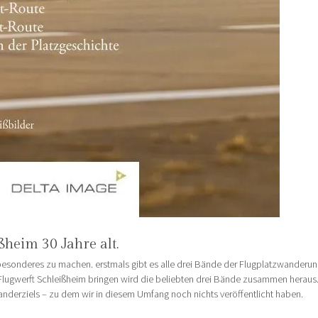
ßheim 30 Jahre alt.
sonderes zu machen. erstmals gibt es alle drei Bände der Flugplatzwanderun
lugwerft Schleißheim bringen wird die beliebten drei Bände zusammen heraus.
derziels – zu dem wir in diesem Umfang noch nichts veröffentlicht haben.