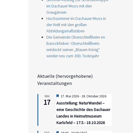
im Dachauer Moos mit den
Graugänsen
Hochsommer im Dachauer Moos in
der Welt mit den großen
Abbildungsmaßstäben
Die Gemeinde Oberschleißheim im
Barockfieber: Oberschleißheim
entdeckt seinen „Blauen König“
wieder neu zum 300. Todesjahr
Aktuelle (hervorgehobene)
Veranstaltungen
Hervorgehoben
17. Mai 2026
-
18. Oktober 2026
MAI
17
Ausstellung: NaturWandel –
eine Geschichte des Dachauer
Landes in Heimatmuseum
Karlsfeld – 17.5.- 18.10.2026
Hervorgehoben
18:00
-
20:00
CEST