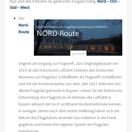
Nun sind alle 4 Routen als gedruckte Ausgabe fertig.
Nord
–
Ost
–
Süd
–
West
.
Die
Nord-
Route
beginnt am Eingang zur Flugwerft, das Originalgebäude von
1919 ist das historische Luftfahrt Zentrum des Deutschen
Museums am Flugplatz Schleißheim als Flugwerft Schleißheim
und mit der Kommandantur aus dem Jahr 1912 steht hier das
älteste Flugplatzgebäude in Bayern. Lernen Sie die historische
Entwicklung des Flugplatzes im Rahmen der Luftfahrt in
Bayern anhand der noch sichtbaren Bodenmerkmale kennen.
In wenigen Jahren nach dem ersten Weltkrieg haben sich die
Nutzer des Flugplatzes einander das Hallentor in die Hand
gegeben und immer ihre eigenen Spuren am Flugplatz
hinterlassen.