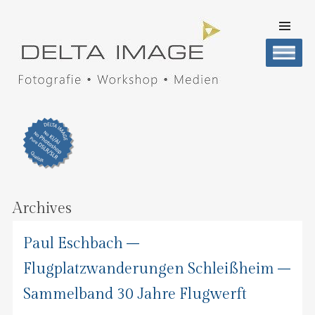
SKIP TO
CONTENT
Men
DELTA IMAGE
Professionelle Fotografie visuell erleben
Archives
Paul Eschbach –
Flugplatzwanderungen Schleißheim –
Sammelband 30 Jahre Flugwerft