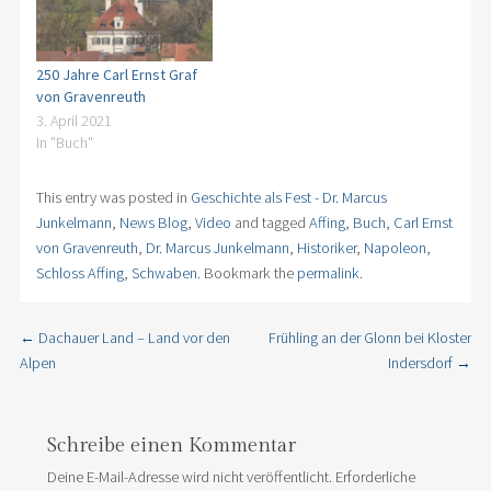
250 Jahre Carl Ernst Graf
von Gravenreuth
3. April 2021
In "Buch"
This entry was posted in
Geschichte als Fest - Dr. Marcus
Junkelmann
,
News Blog
,
Video
and tagged
Affing
,
Buch
,
Carl Ernst
von Gravenreuth
,
Dr. Marcus Junkelmann
,
Historiker
,
Napoleon
,
Schloss Affing
,
Schwaben
. Bookmark the
permalink
.
←
Dachauer Land – Land vor den
Frühling an der Glonn bei Kloster
Post navigation
Alpen
Indersdorf
→
Schreibe einen Kommentar
Deine E-Mail-Adresse wird nicht veröffentlicht.
Erforderliche