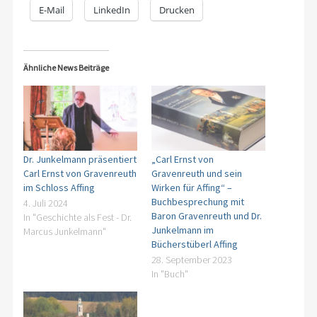
E-Mail
LinkedIn
Drucken
Ähnliche News Beiträge
Dr. Junkelmann präsentiert
„Carl Ernst von
Carl Ernst von Gravenreuth
Gravenreuth und sein
im Schloss Affing
Wirken für Affing“ –
Buchbesprechung mit
4. Juli 2024
Baron Gravenreuth und Dr.
In "Geschichte als Fest - Dr.
Junkelmann im
Marcus Junkelmann"
Bücherstüberl Affing
28. September 2023
In "Buch"