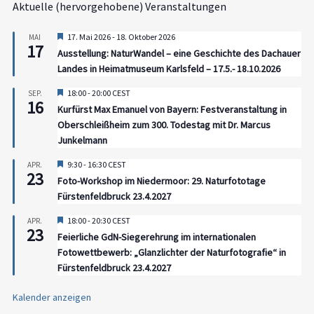
Aktuelle (hervorgehobene) Veranstaltungen
Hervorgehoben
17. Mai 2026
-
18. Oktober 2026
MAI
17
Ausstellung: NaturWandel – eine Geschichte des Dachauer
Landes in Heimatmuseum Karlsfeld – 17.5.- 18.10.2026
Hervorgehoben
18:00
-
20:00
CEST
SEP.
16
Kurfürst Max Emanuel von Bayern: Festveranstaltung in
Oberschleißheim zum 300. Todestag mit Dr. Marcus
Junkelmann
Hervorgehoben
9:30
-
16:30
CEST
APR.
23
Foto-Workshop im Niedermoor: 29. Naturfototage
Fürstenfeldbruck 23.4.2027
Hervorgehoben
18:00
-
20:30
CEST
APR.
23
Feierliche GdN-Siegerehrung im internationalen
Fotowettbewerb: „Glanzlichter der Naturfotografie“ in
Fürstenfeldbruck 23.4.2027
Kalender anzeigen