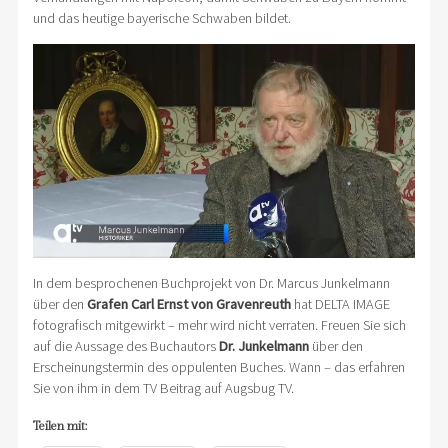
und das heutige bayerische Schwaben bildet.
In dem besprochenen Buchprojekt von Dr. Marcus Junkelmann
über den
Grafen Carl Ernst von Gravenreuth
hat DELTA IMAGE
fotografisch mitgewirkt – mehr wird nicht verraten. Freuen Sie sich
auf die Aussage des Buchautors
Dr. Junkelmann
über den
Erscheinungstermin des oppulenten Buches. Wann – das erfahren
Sie von ihm in dem TV Beitrag auf Augsbug TV.
Teilen mit: