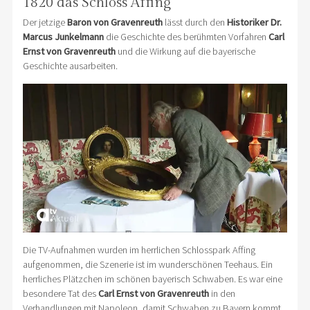
1820 das Schloss Affing
Der jetzige
Baron von Gravenreuth
lässt durch den
Historiker Dr.
Marcus Junkelmann
die Geschichte des berühmten Vorfahren
Carl
Ernst von Gravenreuth
und die Wirkung auf die bayerische
Geschichte ausarbeiten.
Die TV-Aufnahmen wurden im herrlichen Schlosspark Affing
aufgenommen, die Szenerie ist im wunderschönen Teehaus. Ein
herrliches Plätzchen im schönen bayerisch Schwaben. Es war eine
besondere Tat des
Carl Ernst von Gravenreuth
in den
Verhandlungen mit Napoleon, damit Schwaben zu Bayern kommt