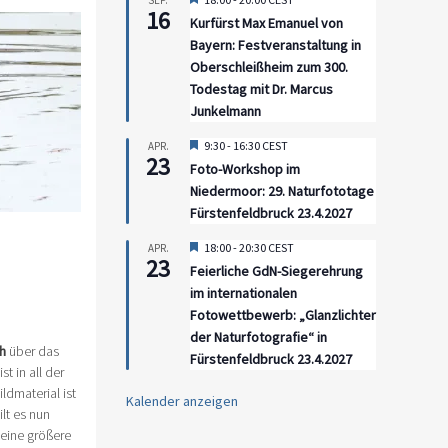
SEP.
16
Kurfürst Max Emanuel von
Bayern: Festveranstaltung in
Oberschleißheim zum 300.
Todestag mit Dr. Marcus
Junkelmann
Hervorgehoben
9:30
-
16:30
CEST
APR.
23
Foto-Workshop im
Niedermoor: 29. Naturfototage
Fürstenfeldbruck 23.4.2027
Hervorgehoben
18:00
-
20:30
CEST
APR.
23
Feierliche GdN-Siegerehrung
im internationalen
Fotowettbewerb: „Glanzlichter
der Naturfotografie“ in
h
über das
Fürstenfeldbruck 23.4.2027
t in all der
ldmaterial ist
Kalender anzeigen
lt es nun
eine größere