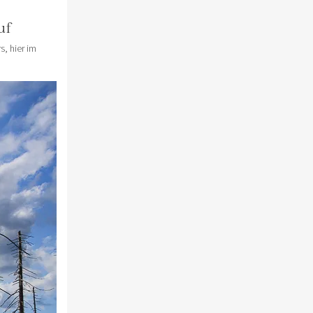
uf
, hier im