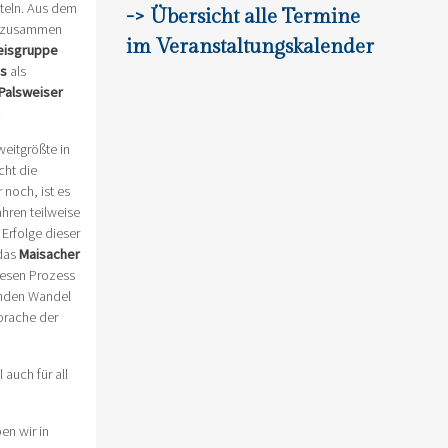
teln. Aus dem
-> Übersicht alle Termine
 zusammen
im Veranstaltungskalender
reisgruppe
s
als
Palsweiser
.
eitgrößte in
cht die
noch, ist es
hren teilweise
Erfolge dieser
 das
Maisacher
iesen Prozess
nden Wandel
Sprache der
l auch für all
en wir in