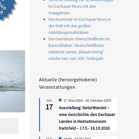
im Dachauer Moos mit den
Graugänsen
Hochsommer im Dachauer Moos in
der Welt mit den großen
Abbildungsmaßstäben
Die Gemeinde Oberschleißheim im
Barockfieber: Oberschleißheim
entdeckt seinen „Blauen König“
wieder neu zum 300. Todesjahr
Aktuelle (hervorgehobene)
Veranstaltungen
Hervorgehoben
17. Mai 2026
-
18. Oktober 2026
MAI
17
Ausstellung: NaturWandel –
eine Geschichte des Dachauer
Landes in Heimatmuseum
Karlsfeld – 17.5.- 18.10.2026
Hervorgehoben
18:00
-
20:00
CEST