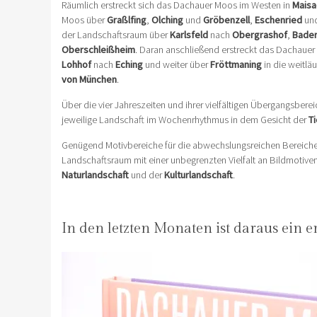
Räumlich erstreckt sich das Dachauer Moos im Westen in
Maisa
Moos über
Graßlfing
,
Olching
und
Gröbenzell
,
Eschenried
un
der Landschaftsraum über
Karlsfeld
nach
Obergrashof
,
Bader
Oberschleißheim
. Daran anschließend erstreckt das Dachaue
Lohhof
nach
Eching
und weiter über
Fröttmaning
in die weitlä
von München
.
Über die vier Jahreszeiten und ihrer vielfältigen Übergangsbere
jeweilige Landschaft im Wochenrhythmus in dem Gesicht der
T
Genügend Motivbereiche für die abwechslungsreichen Bereiche i
Landschaftsraum mit einer unbegrenzten Vielfalt an Bildmotiven
Naturlandschaft
und der
Kulturlandschaft
.
In den letzten Monaten ist daraus ein 