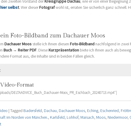
ie den zweiten Vorstand der
Kreisgruppe Dachau
, wie er von einer Begegnung
hier selbs
t
. Wer dieser
Fotograf
wohl ist, erraten Sie sicherlich ganz schnell. H
ein Foto-Bildband zum Dachauer Moos
im
Dachauer Moos
stelle ich Ihnen diesen
Foto-Bildband
nachfolgend in zwei 
en
Buch
→
Reiter PDF
. Diese
Kurzpräsentation
biete ich Ihnen auch als bewe
ere Format aus, die Inhalte sind in beiden Fällen gleich.
t
 Video-Format
t/uploads/DELTAADVICE_Buch_Dachauer-Moos_PR_Eschbach_20240713.mp4″]
im PDF-Dokument
ideo
|
Tagged
Badersfeld
,
Dachau
,
Dachauer Moos
,
Eching
,
Eschenried
,
Frött
https://deltaimage.de/wp/wp-content/uploads/DELTAADVICE_Buch_Dachauer-Moos_P
aft im Norden von München.
,
Karlsfeld
,
Lohhof
,
Maisach
,
Moos
,
Niedermoor
,
t