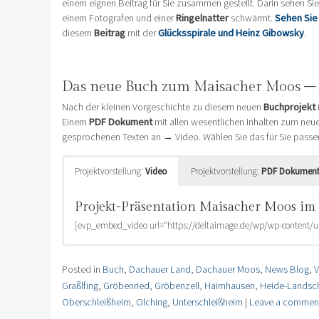
einem eignen Beitrag für Sie zusammen gestellt. Darin sehen S
einem Fotografen und einer
Ringelnatter
schwärmt.
Sehen Sie 
diesem
Beitrag
mit der
Glücksspirale und Heinz Gibowsky
.
Das neue Buch zum Maisacher Moos – 
Nach der kleinen Vorgeschichte zu diesem neuen
Buchprojekt
Einem
PDF Dokument
mit allen wesentlichen Inhalten zum neu
gesprochenen Texten an → Video. Wählen Sie das für Sie passend
Projektvorstellung:
Video
Projektvorstellung:
PDF Dokumen
Projekt-Präsentation Maisacher Moos im
[evp_embed_video url=“https://deltaimage.de/wp/wp-conten
Projekt-Präsentation Maisacher Moos 
Posted in
Buch
,
Dachauer Land
,
Dachauer Moos
,
News Blog
,
V
Missing PDF "
Graßlfing
,
Gröbenried
,
Gröbenzell
,
Haimhausen
,
Heide-Landsch
Oberschleißheim
,
Olching
,
Unterschleißheim
|
Leave a commen