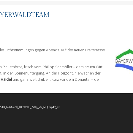
 BAYERWALDTEAM
die Lichtstimmungen gegen Abends. Auf der neuen Freiterrasse
m Bauernbrot, frisch vom Philipp Schmöller – dem neuen Wirt
, in den Sonnenuntergang. An der Horizontlinie wachen der
r
Haidel
und ganz weit drüben, kurz vor dem Donautal – der
23-07-13_h264-420_BT2020L_720p_25_MQ.mp4?_=1