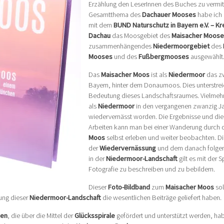
Erzählung den LeserInnen des Buches zu vermit
Gesamtthema des
Dachauer Mooses
habe ich
mit dem
BUND Naturschutz in Bayern e.V. – K
Dachau
das Moosgebiet des
Maisacher Moose
zusammenhängendes
Niedermoorgebiet
des
Mooses
und des
Fußbergmooses
ausgewählt
Das
Maisacher Moos
ist als
Niedermoor
das zw
Bayern, hinter dem Donaumoos. Dies unterstrei
Bedeutung dieses Landschaftsraumes. Vielmehr 
als
Niedermoor
in den vergangenen zwanzig Ja
wiedervernässt worden. Die Ergebnisse und die 
Arbeiten kann man bei einer Wanderung durch
Moos
selbst erleben und weiter beobachten. D
der
Wiedervernässung
und dem danach folge
in der
Niedermoor-Landschaft
gilt es mit der 
Fotografie zu beschreiben und zu bebildern.
Dieser
Foto-Bildband
zum
Maisacher Moos
sol
tung dieser
Niedermoor-Landschaft
die wesentlichen Beiträge geliefert haben.
men
, die über die Mittel der
Glücksspirale
gefördert und unterstützt werden, hab