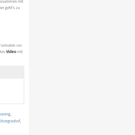
 zusammen mit
ier geht’s zu
Formaten vor.
gtes
Video
mit
maning
,
R_Eschbach_20240713.pdf".
Obergrashof
,