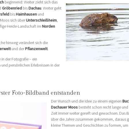
ch
beginnend: Weiter zieht sich das
d
Gröbenried
bis
Dachau
. Weiter geht
sfeld
bis
Haimhausen
und
r Moos sich über
Unterschleißheim
,
ufige Heide-Landschaft im
Norden
iche hinweg verändert sich die
ierwelt
und der
Pflanzenwelt
.
n der Fotografie – ein
 und persönlichen Erlebnissen in der
erster Foto-Bildband entstanden
Der Wunsch und die Idee zu einem eigenen
Buc
Dachauer Moos
besteht schon recht lange und is
Zeit immer weiter gereift und gewachsen. Das Bi
über die Jahre zusammen gekommen, daraus gi
kleine Themen und Geschichten zu formen, um 