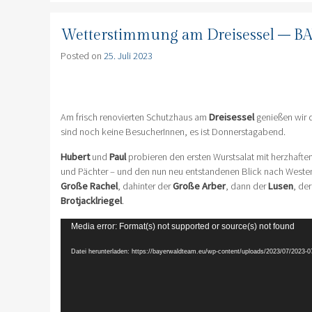
Wetterstimmung am Dreisessel –
Posted on
25. Juli 2023
Am frisch renovierten Schutzhaus am
Dreisessel
genießen wir 
sind noch keine BesucherInnen, es ist Donnerstagabend.
Hubert
und
Paul
probieren den ersten Wurstsalat mit herzhafte
und Pächter – und den nun neu entstandenen Blick nach Westen
Große Rachel
, dahinter der
Große Arber
, dann der
Lusen
, de
Brotjacklriegel
.
Video-
Media error: Format(s) not supported or source(s) not found
Player
Datei herunterladen: https://bayerwaldteam.eu/wp-content/uploads/2023/07/20